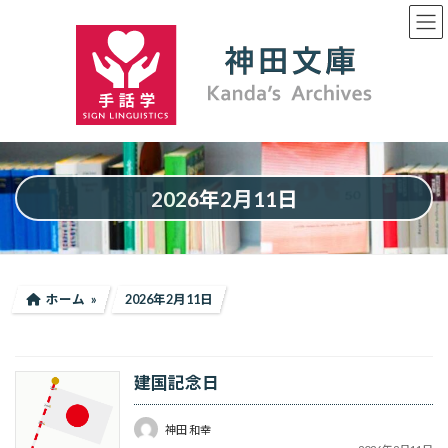
コ
ナ
ン
ビ
テ
ゲ
ン
ー
ツ
シ
へ
ョ
ス
ン
キ
に
ッ
移
プ
動
2026年2月11日
ホーム
2026年2月11日
建国記念日
神田 和幸