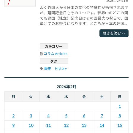
2026年2月11日
よく外国人から日本の文化の特殊性が指摘されます
が、建国記念日もその１つです。世界中のどこの国
でも建国（独立）記念日はその国最大の祝日で、国
挙げてのお祭りになります。ところが日本の建国記
念日は意外に地味です。中には反対する人さえいま
続きを読む >>
す。外国でも建国記念日に反対する人はいますが、
それは内戦などによって、排除された反政府勢力で
す。とくに民族が異なる場合には、反対する気持ち
カテゴリー
もわからないではありません。もし･･･
コラム Articles
タグ
歴史　History
2026年2月
月
火
水
木
金
土
日
1
2
3
4
5
6
7
8
9
10
11
12
13
14
15