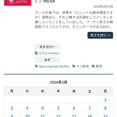
神田 和幸
2026年2月13日
カールの家では、世界の（といっても欧米限定です
が）祝祭日に、それに関する料理をしてパーティを
開くということをしていました。パーティ好きの典
型的アメリカ人ですが、そこにテーマがあるわけで
す。イースター、ハロウイン、クリスマスといった
続きを読む >>
典型的なアメリカ文化はもちろん、北欧の文化、ユ
ダヤの文化など、いろいろな文化と料理を同時に教
わることができました。スージー夫人は料理名人
カテゴリー
で、レシピ本を見て、材料も仕入れ、･･･
コラム Articles
タグ
Sign Language Studies
ろう教育
教育
2026年2月
月
火
水
木
金
土
日
1
2
3
4
5
6
7
8
9
10
11
12
13
14
15