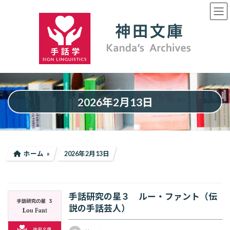
コ
ナ
ン
ビ
テ
ゲ
ン
ー
ツ
シ
へ
ョ
ス
ン
キ
に
ッ
移
プ
動
2026年2月13日
ホーム
2026年2月13日
手話研究の星３ ルー・ファント（伝
説の手話芸人）