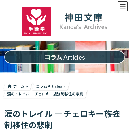
コ
ナ
ン
ビ
テ
ゲ
ン
ー
ツ
シ
へ
ョ
ス
ン
キ
に
ッ
移
プ
動
コラム Articles
ホーム
コラム Articles
涙のトレイル ― チェロキー族強制移住の悲劇
涙のトレイル ― チェロキー族強
制移住の悲劇