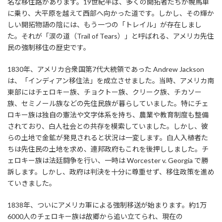
名な移住路があります。19世紀半ば、多くの開拓者たちが幌馬車
に乗り、大平原を越えて西部へ向かった道です。しかし、その輝か
しい開拓物語の陰には、もう一つの「トレイル」が存在しまし
た。それが「涙の道（Trail of Tears）」と呼ばれる、アメリカ先住
民の強制移住の歴史です。
1830年、アメリカ合衆国第7代大統領であった Andrew Jackson
は、「インディアン移住法」を成立させました。当時、アメリカ南
東部にはチェロキー族、チョクトー族、クリーク族、チカソー
族、セミノール族などの先住民族が暮らしていました。特にチェ
ロキー族は独自の憲法や文字体系を持ち、農業や教育制度も整備
されており、白人社会との共存を模索していました。しかし、彼
らの土地で金鉱が発見されると状況は一変します。白人入植者た
ちは先住民の土地を求め、連邦政府もこれを後押ししました。チ
ェロキー族は法廷闘争を行い、一時は Worcester v. Georgia で勝
訴します。しかし、政府は判決を十分に尊重せず、移住政策を進め
ていきました。
1838年、ついにアメリカ軍による強制移送が始まります。約1万
6000人のチェロキー族は故郷から追い立てられ、現在の