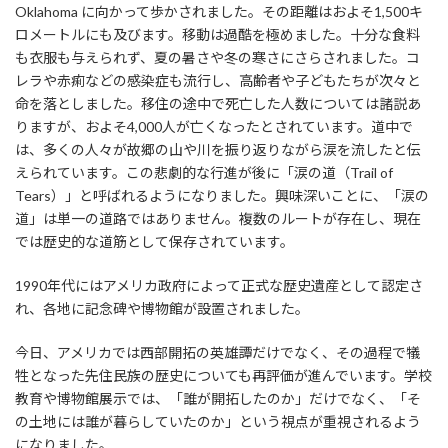
Oklahoma に向かって歩かされました。その距離はおよそ1,500キ
ロメートルにも及びます。移動は過酷を極めました。十分な食料
も衣服も与えられず、夏の暑さや冬の寒さにさらされました。コ
レラや赤痢などの感染症も流行し、高齢者や子どもたちが次々と
命を落としました。移住の途中で死亡した人数については諸説あ
りますが、およそ4,000人が亡くなったとされています。道中で
は、多くの人々が故郷の山や川を振り返りながら涙を流したと伝
えられています。この悲劇的な行進が後に「涙の道（Trail of
Tears）」と呼ばれるようになりました。興味深いことに、「涙の
道」は単一の道路ではありません。複数のルートが存在し、現在
では歴史的な道筋として保存されています。
1990年代にはアメリカ政府によって正式な歴史遺産として認定さ
れ、各地に記念碑や博物館が設置されました。
今日、アメリカでは西部開拓の英雄譚だけでなく、その過程で犠
牲となった先住民族の歴史についても再評価が進んでいます。学校
教育や博物館展示では、「誰が開拓したのか」だけでなく、「そ
の土地には誰が暮らしていたのか」という視点が重視されるよう
になりました。