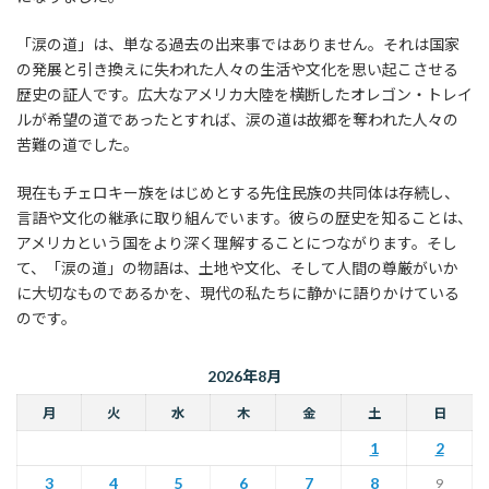
「涙の道」は、単なる過去の出来事ではありません。それは国家
の発展と引き換えに失われた人々の生活や文化を思い起こさせる
歴史の証人です。広大なアメリカ大陸を横断したオレゴン・トレイ
ルが希望の道であったとすれば、涙の道は故郷を奪われた人々の
苦難の道でした。
現在もチェロキー族をはじめとする先住民族の共同体は存続し、
言語や文化の継承に取り組んでいます。彼らの歴史を知ることは、
アメリカという国をより深く理解することにつながります。そし
て、「涙の道」の物語は、土地や文化、そして人間の尊厳がいか
に大切なものであるかを、現代の私たちに静かに語りかけている
のです。
2026年8月
月
火
水
木
金
土
日
1
2
3
4
5
6
7
8
9