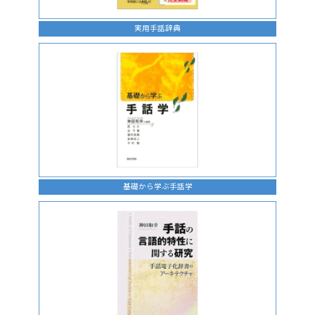
実用手話辞典
基礎から学ぶ手話学