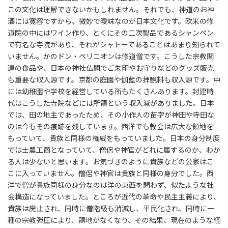
この文化は理解できないかもしれません。それでも、神道のお神
酒には寛容ですから、微妙で曖昧なのが日本文化です。欧米の修
道院の中にはワイン作り、とくにその二次製品であるシャンペン
で有名な寺院があり、それがシャトーであることはあまり知られて
いません。かのドン・ペリニオンは修道僧です。こうした宗教関
連の食品や、日本の神社仏閣でご朱印やお守りなどのグッズ販売
も重要な収入源です。京都の庭園や伽藍の拝観料も収入源です。中
には幼稚園や学校を経営している所もたくさんあります。封建時
代はこうした寺院などには所領という収入減がありました。日本
では、田の地主であったため、その小作人の苗字が神田や寺田な
のは今もその痕跡を残しています。西洋でも教会は広大な領地を
もっていて、貴族と同様の権威をもっていました。日本の身分制度
では士農工商となっていて、僧侶や神官がどれに属するのか、わか
る人は少ないと思います。お気づきのように貴族などの公家はこ
こに入っていません。僧侶や神官は貴族と同様の身分でした。西
洋で僧が貴族同様の身分なのは洋の東西を問わず、似たような社
会構造になっていました。ところが近代の革命や民主主義により、
貴族は廃止され、同時に僧階級も消滅し、平民化され、同時に一
種の宗教弾圧により、領地がなくなり、その結果、現在のような経