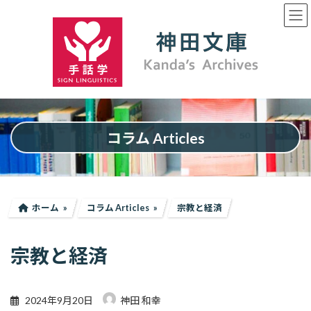
コ
ナ
ン
ビ
テ
ゲ
ン
ー
ツ
シ
へ
ョ
ス
ン
キ
に
ッ
移
プ
動
コラム Articles
ホーム
コラム Articles
宗教と経済
宗教と経済
2024年9月20日
神田 和幸