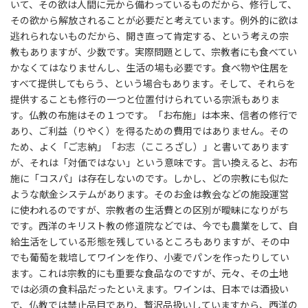
いて、その欲は人間に元から備わっているものだから、修行して、
その欲から解放されることが必要だと考えています。例外的に欲は
逃れられないものだから、開き直って肯定する、という考えの宗
教もありますが、少数です。実際問題として、宗教者にも食べてい
かなくてはなりませんし、生活の場も必要です。食べ物や住居を
すべて提供してもらう、という場合もあります。そして、それらを
提供することも修行の一つと位置付けられている宗派もありま
す。仏教の布施はその１つです。「お布施」は本来、信者の修行で
あり、ご利益（りやく）を得るための費用ではありません。その
ため、よく「ご志納」「お志（こころざし）」と書いてあります
が、それは「対価ではない」という意味です。言い換えると、お布
施に「コスパ」は存在しないのです。しかし、どの宗教にも似た
ような献金システムがあります。そのお金は教会などの施設運営
に使われるのですが、宗教者の生活費との区別が曖昧になりがち
です。西洋のキリスト教の修道院などでは、今でも農業をして、自
給生活をしている形態を残しているところもありますが、その中
でも葡萄を栽培してワインを作り、小麦でパンを作ったりしてい
ます。これは宗教的にも重要な食品なのですが、元々、その土地
では必須の食料品だったといえます。ワインは、日本では酒扱い
で、仏教では禁止品目であり、贅沢品扱いしていますから、西洋の