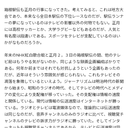
箱根駅伝も正月の行事になってきた。考えてみると、これは地方大
会であり、本来なら全日本駅伝の下位レースなのだが、駅伝ランナ
ーの夢になっているのはテレビの影響以外の何物でもない。正月
には高校サッカーとか、大学ラグビーなどもあるのだが、人気と
有名度は段違いである。スポーツをテレビが支配しているのはい
かがなものだろうか。
年末のNHK紅白歌合戦と正月２，３日の箱根駅伝の間、他のテレ
ビ局はもうやる気がないのか、同じような録画企画編成ばかりで
ある。何年か前まではそれでも対抗しようという企画もあったの
だが、近年はそういう雰囲気が感じられない。これもテレビその
凋落を象徴しているといえよう。ジャーナリズムは明治時代の新聞
から始まり、昭和のラジオの時代、そしてテレビの時代へとメディ
アの変化により支配権が移っていった。その支配権は情報の速度
と関係している。現代は情報の伝送速度はインターネットが勝っ
ている。ラジオとテレビは電波媒体なので、理論的には伝送速度
は同じなのだが、音声チャンネルのみのラジオに比べて、視聴覚チ
ャンネルのテレビの訴求力がラジオに勝っていた。そしてインタ
ーネットも視聴覚チャンネルであるから、テレビと伝送速度は同