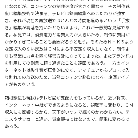
じなのだが、コンテンツの制作速度が大きく異なる。その制作速
度は編集技術で決まる。テレビは録画編集へのこだわりが強す
ぎ、それが現在の再放送でほとんどの時間を埋めるという「手抜
き」編集が凋落を招いたともいえよう。これが一般的な見解であ
る。私見では、消費電力と消費人力が大きいため、制作に費用が
かかりすぎていることも要因だろうと思う。そのためＮＨＫのよう
な定収入のない民放はＣＭによる不安定な収入しかなく、制作よ
りも営業に力点を置く経営方針になってしまった。またブランド力
を利用しての副業に頼り過ぎたことも遠因であろう。一方のイン
ターネットは製作費が圧倒的に安く、アマチュアからプロまで入
り乱れての放送のため、当然コンテンツ勝負になる。企画アイデ
アがものをいう。
箱根駅伝も現状はテレビ局が支配力をもっているが、近い将来、
インターネット中継ができるようになると、視聴率も変わり、ＣＭ
収入にも影響するから、天下がいつまで続くのかわからない。テ
ニスやサッカーと違い、賞金競技ではないので、簡単に変わるで
あろう。