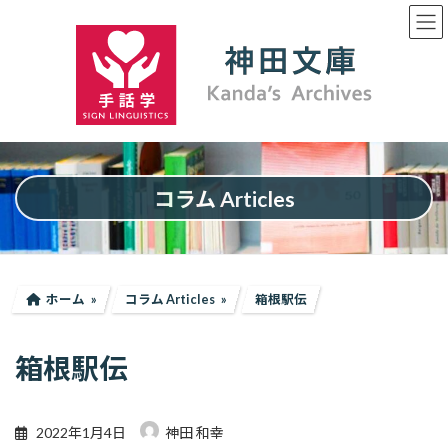
コ
ナ
ン
ビ
テ
ゲ
ン
ー
ツ
シ
へ
ョ
ス
ン
キ
に
ッ
移
プ
動
コラム Articles
ホーム
コラム Articles
箱根駅伝
箱根駅伝
2022年1月4日
神田 和幸