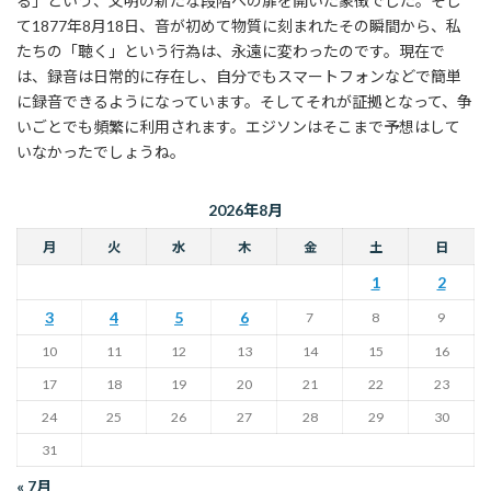
る」という、文明の新たな段階への扉を開いた象徴でした。そし
て1877年8月18日、音が初めて物質に刻まれたその瞬間から、私
たちの「聴く」という行為は、永遠に変わったのです。現在で
は、録音は日常的に存在し、自分でもスマートフォンなどで簡単
に録音できるようになっています。そしてそれが証拠となって、争
いごとでも頻繁に利用されます。エジソンはそこまで予想はして
いなかったでしょうね。
2026年8月
月
火
水
木
金
土
日
1
2
3
4
5
6
7
8
9
10
11
12
13
14
15
16
17
18
19
20
21
22
23
24
25
26
27
28
29
30
31
« 7月