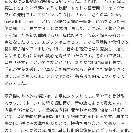
史における画期的な実験に成功しました。それは、「音を記録し
再生する」という夢のような技術、すなわち蓄音機（フォノグラ
フ）の発明です。エジソンはこの日、「メリーさんの羊（Mary
had a little lamb）」という英語の童謡の一節を、錫箔を巻いた円
筒に録音し、再生することに成功しました。これが、人類が音声
を記録した最初の瞬間であり、現代の音楽・放送・録音技術の原
点となったのです。エジソンはこのとき、すでに電話機や電報の改
良に取り組んでいました。特に、音声を電気信号に変換し、遠く
に伝える技術には深い関心を寄せていたのです。その中で彼は、
音を「残す」ことができないかという新たな問いに直面します。
手紙が言葉を残し、写真が姿を残すのなら、音もまた記録できる
はずだ――そう考えたエジソンの情熱が、蓄音機の開発につながって
いきました。
蓄音機の基本的な構造は、非常にシンプルです。声や音を受け取
るラッパ（ホーン）に続く振動板が、音の波によって震えます。そ
の震えが針を動かし、金属製の筒に巻かれた錫箔に傷をつけるこ
とで、音の振動が物理的な溝として記録される仕組みです。再生の
際には、逆にその溝を針がたどり、振動を再び音として響かせる
のです。この実験の成功は、単に技術的な偉業にとどまらず、文化