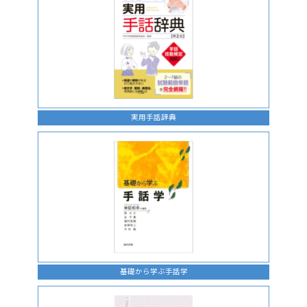
実用手話辞典
基礎から学ぶ手話学