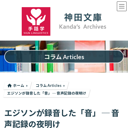
コ
ナ
ン
ビ
テ
ゲ
ン
ー
ツ
シ
へ
ョ
ス
ン
キ
に
ッ
移
プ
動
コラム Articles
ホーム
コラム Articles
エジソンが録音した「音」 ─ 音声記録の夜明け
エジソンが録音した「音」 ─ 音
声記録の夜明け