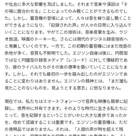
や社会に多大な影響を及ぼしました。それまで音楽や演説は「そ
の場に居合わせる」ことによってのみ聴くことができるものでし
た。しかし、蓄音機の登場によって、人々は音を繰り返し聴くこと
ができるようになり、「記録された声」が人々の日常に入り込んで
いくことになります。やがてこの技術は、音楽産業を生み、ラジ
オ放送、映画のトーキー化、さらには現代のデジタル録音技術へ
と発展していくのです。一方で、この初期の蓄音機にはまだ改良の
余地が多く、音質も不鮮明でした。エジソン自身は後に、円筒型
ではなく円盤型の録音メディア（レコード）に対して懐疑的であ
り、彼のライバルたちがその後の標準を築いていくことになりま
す。しかし、それでも最初の一歩を踏み出したのがエジソンであ
ることに変わりはありません。エジソンの精神とは、「まだ誰も
見たことのないものを、見ようとする意志」に他なりません。
現在では、私たちはスマートフォン一つで音声も映像も簡単に記
録し、世界中に共有できます。そのような時代に生きる私たちに
とって、音を記録するということがいかに大きな進歩であったか
を、改めて認識することは重要です。エジソンの蓄音機は、ただ
の発明品ではありません。それは、「人間の声が時を超えて残