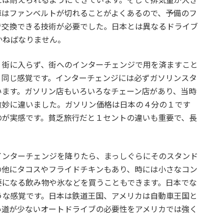
車はファンベルトが切れることがよくあるので、予備のフ
で交換できる技術が必要でした。日本とは異なるドライブ
かねばなりません。
、街に入らず、街へのインターチェンジで用を済ますこと
と同じ感覚です。インターチェンジには必ずガソリンスタ
います。ガソリン店もいろいろなチェーン店があり、当時
微妙に違いました。ガソリン価格は日本の４分の１です
のが実感です。貧乏旅行だと１セントの違いも重要で、長
インターチェンジを降りたら、まっしぐらにそのスタンド
の他にタコスやフライドチキンもあり、時には小さなコン
要になる飲み物や氷などを買うこともできます。日本でな
うな感覚です。日本は鉄道王国、アメリカは自動車王国と
い道が少ないオートドライブの必要性をアメリカでは強く