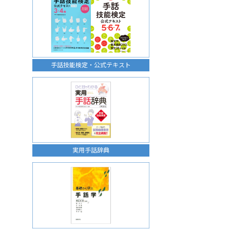
手話技能検定・公式テキスト
実用手話辞典