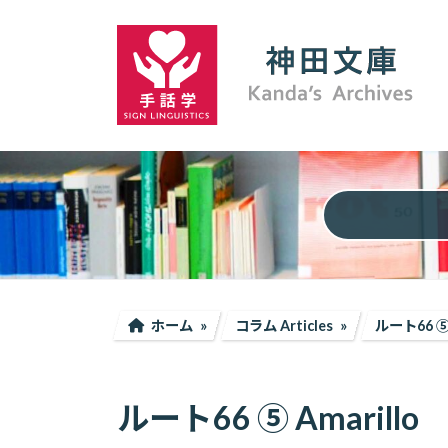
コ
ナ
ン
ビ
テ
ゲ
ン
ー
ツ
シ
へ
ョ
ス
ン
キ
に
ッ
移
プ
動
ホーム
コラム Articles
ルート66 ⑤ 
ルート66 ⑤ Amarillo