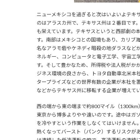
ニューメキシコを過ぎると次はいよいよテキ
のはアラスカ州で、テキサス州は２番目です
も栄えています。テキサスというと西部劇の
す。南部はメキシコとの国境もあり、カリブ
名なアラモ砦やケネディ暗殺の地ダラスなど
ネルギー、コンピュータと電子工学、宇宙工
す。そして豊かなため、所得税や法人税がか
ジネス環境の良さから、トヨタ自動車北米本
タープライズなどの世界有数の企業が本社を
などからテキサス州に移転する企業が増えて
西の端から東の端まで約800マイル（1300
東京から博多よりやや遠いのです。途中はガ
を冷やすという作業をしなくてはいけません
熱くなってバースト（パンク）するリスクが
は連続した低速運転の時で、高速運転の連続