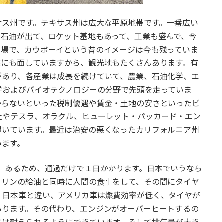
サス州です。テキサス州は広大な平原地帯です。一番広い
。石油が出て、ロケット基地もあって、工業も盛んで、今
本場で、カウボーイという昔のイメージは今も残っていま
海にも面していますから、観光地もたくさんあります。有
があり、各産業は成長を続けていて、農業、石油化学、エ
学およびバイオテクノロジーの分野で先頭を走っていま
からないといった税制優遇や賃金・土地の安さといったビ
社やテスラ、オラクル、ヒューレット・パッカード・エン
置いています。最近は治安の悪くなったカリフォルニア州
います。
km）あるため、通過だけで１日かかります。日本でいうなら
ソリンの給油と同時に人間の食事をして、その間にタイヤ
。日本車と違い、アメリカ車は燃費効率が低く、タイヤが
あります。その代わり、エンジンがオーバーヒートするの
には耐えられるようにできています。そして排気量が大き