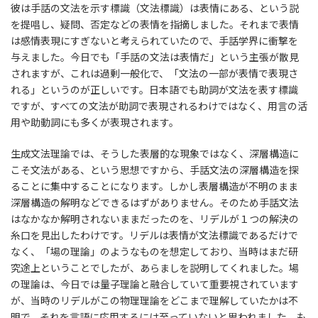
彼は手話の文法を示す標識（文法標識）は表情にある、という説
を提唱し、疑問、否定などの表情を指摘しました。それまで表情
は感情表現にすぎないと考えられていたので、手話学界に衝撃を
与えました。今日でも「手話の文法は表情だ」という主張が散見
されますが、これは過剰一般化で、「文法の一部が表情で表現さ
れる」というのが正しいです。日本語でも助詞が文法を表す標識
ですが、すべての文法が助詞で表現されるわけではなく、用言の活
用や助動詞にも多くが表現されます。
生成文法理論では、そうした表層的な現象ではなく、深層構造に
こそ文法がある、という思想ですから、手話文法の深層構造を探
ることに集中することになります。しかし表層構造が不明のまま
深層構造の解明などできるはずがありません。そのため手話文法
はなかなか解明されないままだったのを、リデルが１つの解決の
糸口を見出したわけです。リデルは表情が文法標識であるだけで
なく、「場の理論」のようなものを想定しており、当時はまだ研
究途上ということでしたが、あらましを説明してくれました。場
の理論は、今日では量子理論と融合していて重要視されています
が、当時のリデルがこの物理理論をどこまで理解していたかは不
明で、それを言語に応用するには至っていないと思われました。も