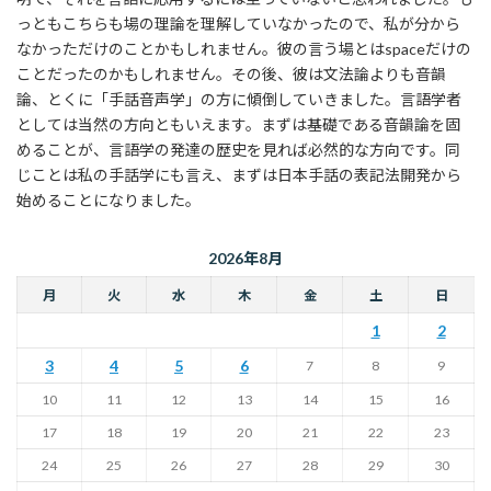
っともこちらも場の理論を理解していなかったので、私が分から
なかっただけのことかもしれません。彼の言う場とはspaceだけの
ことだったのかもしれません。その後、彼は文法論よりも音韻
論、とくに「手話音声学」の方に傾倒していきました。言語学者
としては当然の方向ともいえます。まずは基礎である音韻論を固
めることが、言語学の発達の歴史を見れば必然的な方向です。同
じことは私の手話学にも言え、まずは日本手話の表記法開発から
始めることになりました。
2026年8月
月
火
水
木
金
土
日
1
2
3
4
5
6
7
8
9
10
11
12
13
14
15
16
17
18
19
20
21
22
23
24
25
26
27
28
29
30