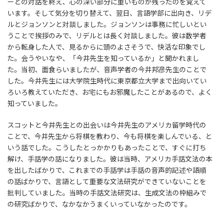
ーとの対話を終え、心の深い部分に重いものが残ったのを覚えて
います。そして気分を切り替えて、翌日、言語学部に出向き、リデ
ルとジョンソンと対談しました。ジョンソンは事務に忙しいとい
うことで挨拶のみで、リデルとは長く対談しました。彼は数学者
から転身した人で、見るからに頭のよさそうで、快活な印象でし
た。会うやいなや、「今井先生を知っているか」と聞かれまし
た。当初、面食らいましたが、音声学者の今井邦彦先生のことで
した。今井先生には大学院生時代に東京都立大学まで出向いてい
ろいろ教えていただき、お宅にもお邪魔したことがあるので、よく
知っていました。
スコットと今井先生との出会いは今井先生のアメリカ留学時代の
ことで、今井先生から将棋を教わり、今も将棋を楽しんでいる、と
いう話でした。こうしたとっかかりもあったことで、すぐに打ち
解け、手話学の話になりました。彼は当時、アメリカ手話文法の本
を出したばかりで、これまでの手話学は手話の音声的記述や語順
の話ばかりで、言語として重要な文法研究ができていないことを
批判していました。当時の手話文法研究は、生成文法の枠組みで
の研究ばかりで、なかなかうまくいっていなかったのです。