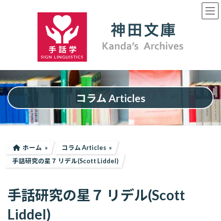
コ
ナ
ン
ビ
テ
ゲ
ン
ー
ツ
シ
へ
ョ
ス
ン
キ
に
ッ
移
プ
動
コラム Articles
ホーム
コラム Articles
手話研究の星７ リデル(Scott Liddel)
手話研究の星７ リデル(Scott
Liddel)