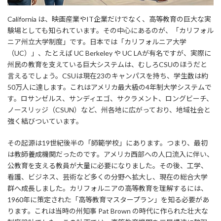
California は、映画産業やIT企業だけでなく、高等教育の巨大な実
験場としても知られています。その中心にあるのが、「カリフォル
ニア州立大学制度」です。日本では「カリフォルニア大学
（UC）」、たとえば UC Berkeley や UC LAが有名ですが、実際に
州民の教育を支えている巨大システムは、むしろCSUのほうだと
言えるでしょう。CSUは現在23のキャンパスを持ち、学生数は約
50万人に達します。これはアメリカ最大級の4年制大学システムで
す。ロサンゼルス、サンディエゴ、サクラメント、ロングビーチ、
ノースリッジ（CSUN）など、州各地に広がっており、地域社会と
強く結びついています。
その起源は19世紀後半の「師範学校」にあります。つまり、最初
は教師養成機関だったのです。アメリカ西部への人口流入に伴い、
公教育を支える教員が大量に必要になりました。その後、工学、
看護、ビジネス、芸術など多くの分野へ拡大し、現在の総合大学
群へ成長しました。カリフォルニアの高等教育を理解するには、
1960年に策定された「高等教育マスタープラン」を知る必要があ
ります。これは当時の州知事 Pat Brown の時代に作られた壮大な