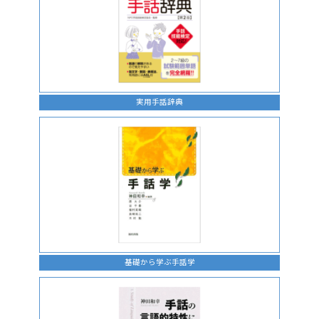
実用手話辞典
基礎から学ぶ手話学