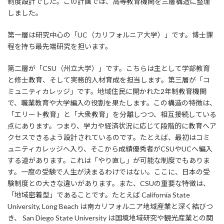
制度設計でした。この計画では、高等教育機関を三層構造に整理
しました。
第一層は研究中心の「UC（カリフォルニア大学）」です。博士課
程を持ち最先端研究を担います。
第二層が「CSU（州立大学）」です。こちらは主として学部教育
と修士教育、そして実務的人材育成を担当します。第三層が「コ
ミュニティカレッジ」です。地域住民に開かれた2年制教育機関
で、職業教育や大学編入の役割を果たします。この構造の特徴は、
「エリート教育」と「大衆教育」を分離しつつ、相互接続している
点にあります。つまり、学力や経済状況に応じて段階的に教育へア
クセスできるよう設計されているのです。たとえば、最初はコミ
ュニティカレッジへ入り、そこから成績優秀者がCSUやUCへ編入
する道があります。これは「やり直し」が可能な制度でもありま
す。一度の受験で人生が決まるわけではない。ここに、日本の受
験制度との大きな違いがあります。また、CSUの重要な特徴は、
「地域密着型」であることです。たとえば California State
University, Long Beach は南カリフォルニア地域産業と深く結びつ
き、 San Diego State University は国境地域研究や観光産業との関