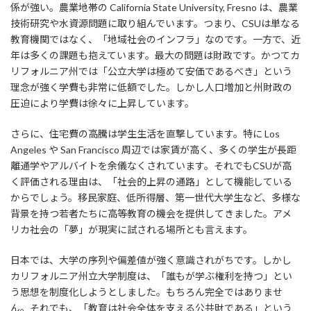
係が強い。農業地帯の California State University, Fresno は、農業
技術研究や水資源問題に取り組んでいます。つまり、CSUは単なる
教育機関ではなく、「地域社会のインフラ」なのです。一方で、近
年は多くの課題も抱えています。最大の問題は財政です。かつてカ
リフォルニア州では「公立大学は極めて安価であるべき」という
理念が強く学費も非常に低額でした。しかし人口増加と州財政の
圧迫により学費は徐々に上昇しています。
さらに、住宅費の高騰は学生生活を直撃しています。特に Los
Angeles や San Francisco 周辺では家賃が高く、多くの学生が長距
離通学やアルバイトを余儀なくされています。それでもCSUが高
く評価される理由は、「社会的上昇の通路」として機能している
からでしょう。移民家庭、低所得層、第一世代大学生など、多様な
背景を持つ若者たちに高等教育の機会を提供してきました。アメ
リカ社会の「夢」が現実に試される場所とも言えます。
日本では、大学の序列や偏差値が強く意識されがちです。しかし
カリフォルニア州立大学制度は、「誰もが学ぶ権利を持つ」とい
う思想を制度化しようとしました。もちろん完全ではありませ
ん。それでも、「教育は社会全体を支える公共財である」という