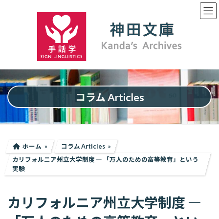
コ
ナ
ン
ビ
テ
ゲ
ン
ー
ツ
シ
へ
ョ
ス
ン
キ
に
ッ
移
プ
動
コラム Articles
ホーム
コラム Articles
カリフォルニア州立大学制度 ― 「万人のための高等教育」という
実験
カリフォルニア州立大学制度 ―