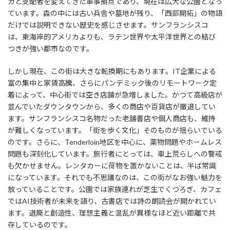
カと支配者を変えてきた軍事拠点であり、現在は広大な公園となっ
ています。森の中には古い兵舎や墓地が残り、「西部開拓」の物語
だけでは説明できない歴史を感じさせます。サンフランシスコ
は、東海岸的アメリカよりも、ラテン世界や太平洋世界との結び
つきが強い都市なのです。
しかし現在、この街は大きな転換期にもあります。IT企業による
富の集中と家賃高騰、さらにパンデミック後のリモートワーク定
着によって、中心街では空き店舗が急増しました。かつて高級店が
並んでいたダウンタウンから、多くの商店や百貨店が撤退してい
ます。サンフランシスコ名物だった老舗書店や個人商店も、維持
が難しくなっています。「街を歩く文化」そのものが揺らいでいる
のです。さらに、Tenderloin地区を中心に、薬物問題やホームレス
問題も深刻化しています。旅行者にとっては、車上荒らしへの警戒
も欠かせません。レンタカーに荷物を置かないことは、半ば常識
になっています。それでも不思議なのは、この街がなお強い魅力を
放っていることです。公園では家族連れが芝生でくつろぎ、カフェ
ではAI技術者が未来を語り、古書店では詩の朗読会が開かれてい
ます。退廃と創造性、理想主義と混乱が異様なほど近い距離で共
存しているのです。