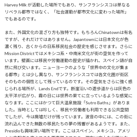
Harvey Milk が活動した場所でもあり、サンフランシスコは単なる
リベラル都市ではなく、「社会運動が都市文化に変わった場所」
でもあるのです。
また、外国文化の混ざり方も独特です。もちろんChinatownは有名
ですが、それだけではありません。Japantownには日本文化が色
濃く残り、古くからの日系移民社会の歴史を感じさせます。さらに
Mission Districtではメキシコ系・中南米文化が街の空気を作って
います。壁画には移民や労働運動の歴史が描かれ、スペイン語が自
然に飛び交います。ニューヨークのような「世界中の文化が集ま
る都市」とは少し異なり、サンフランシスコでは各文化圏が街区
そのものの個性として残っているのです。その空気をさらに強く感
じられる場所が、Lands Endです。断崖沿いの遊歩道からは灰色の
太平洋が広がり、霧の日には世界の果てに立っているような感覚に
なります。ここにはかつて巨大温泉施設「Sutro Baths」がありま
した。当時としては珍しく、移民や労働者も利用できる公共空間
でしたが、今は廃墟だけが残っています。波音の中には、この街に
流れ込んできた無数の移民たちの夢の残響があるようです。また、
Presidioも興味深い場所です。ここはスペイン、メキシコ、アメリ