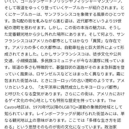
いてい、ゴールデンゲートブリッジやフィッシャーマンズワーフ、
そして坂道をゆっくり登っていくケーブルカーが紹介されます。と
くにケーブルカーは、サンフランシスコを象徴する風景のひとつで
す。急勾配の街を軋みながら進む姿は、近代都市というより19世
紀の港町を思わせます。しかし、この街の本当の魅力は、そうし
た定番観光地から少し外れた場所にあります。そして何より、サン
フランシスコはアメリカの都市としてはかなり「異質」な存在で
す。アメリカの多くの大都市は、自動車社会と巨大郊外によって形
成されてきました。しかしサンフランシスコは、徒歩文化や公共
交通、小規模店舗、多民族コミュニティが今なお濃厚に残っていま
す。坂道の多さも特徴的で、碁盤目状の道路がそのまま急斜面を登
っていく風景は、ロサンゼルスなどとはまったく異なります。霧に
包まれた街並みは、ときにヨーロッパの古い港町のようです。アメ
リカというより、「太平洋岸に偶然成立した半ヨーロッパ都市」
と呼びたくなる空気があります。さらにこの街は、アメリカにおけ
るゲイ文化の中心地としても特別な歴史を持っています。The
Castro地区は、1970年代以降のLGBTQ+運動の象徴的地域として
知られています。レインボーフラッグが掲げられた街並みには、単
なる観光地以上の意味があります。ここでは「多様な生き方を認
める」という思想そのものが街の文化になっています。政治家