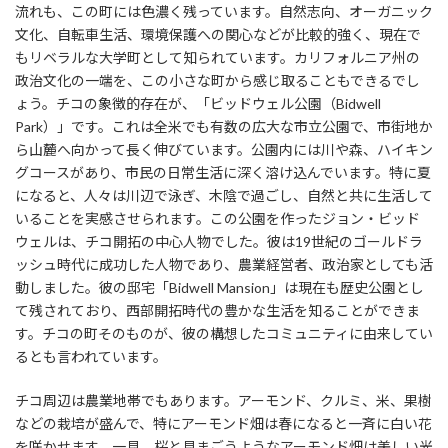
流れも、この町には色濃く残っています。自然志向、オーガニック
文化、自転車生活、環境保護への関心などが比較的強く、現在で
もリベラルな大学町として知られています。カリフォルニア州の
政治文化の一端を、この小さな町から感じ取ることもできるでし
ょう。チコの象徴的存在が、「ビッドウェル公園（Bidwell
Park）」です。これは全米でも有数の広大な市立公園で、市街地か
ら山麓へ向かって長く伸びています。公園内には川や森、ハイキン
グコースがあり、市民の日常生活に深く溶け込んでいます。特に夏
になると、人々は川辺で泳ぎ、木陰で過ごし、自然と共に生活して
いることを実感させられます。この公園を作ったジョン・ビッド
ウェルは、チコ開拓の中心人物でした。彼は19世紀のゴールドラ
ッシュ時代に成功した人物であり、農業経営者、政治家としても活
動しました。彼の邸宅「Bidwell Mansion」は現在も歴史公園とし
て残されており、西部開拓時代の豊かな生活を知ることができま
す。チコの町そのものが、彼の構想したコミュニティに由来してい
るとも言われています。
チコ周辺は農業地帯でもあります。アーモンド、クルミ、米、果樹
などの栽培が盛んで、特にアーモンド畑は春になると一斉に白い花
を咲かせます。一見、桜と見まごうようなアーモンド畑は美しい光