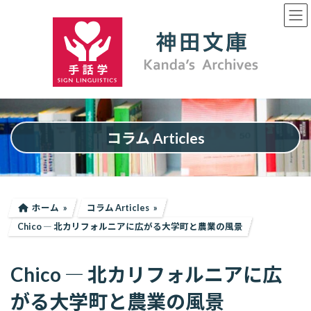
コ
ナ
ン
ビ
テ
ゲ
ン
ー
ツ
シ
へ
ョ
ス
ン
キ
に
ッ
移
プ
動
コラム Articles
ホーム
コラム Articles
Chico ― 北カリフォルニアに広がる大学町と農業の風景
Chico ― 北カリフォルニアに広
がる大学町と農業の風景