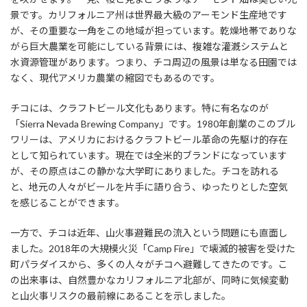
景です。カリフォルニア州は世界最大級のアーモンド生産地です
が、その重要な一角をこの地域が担っています。乾燥地帯でありな
がら巨大農業を可能にしている背景には、複雑な灌漑システムと
水資源管理があります。つまり、チコ周辺の風景は単なる田園では
なく、現代アメリカ農業の縮図でもあるのです。
チコには、クラフトビール文化もあります。特に有名なのが
「Sierra Nevada Brewing Company」です。1980年創業のこのブル
ワリーは、アメリカにおけるクラフトビール革命の先駆け的存在
として知られています。現在では全米的ブランドになっています
が、その原点はこの静かな大学町にありました。チコを訪れる
と、地元の人々がビールを片手に語り合う、ゆったりとした空気
を感じることができます。
一方で、チコは近年、山火事避難民の流入という問題にも直面し
ました。2018年の大規模火災「Camp Fire」で壊滅的被害を受けた
町パラダイスから、多くの人々がチコへ避難してきたのです。こ
の出来事は、自然豊かなカリフォルニア北部が、同時に気候変動
と山火事リスクの最前線にあることを示しました。