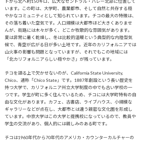
トから北へ約150キロ、広大なセントラル・バレー北部に位置して
います。この町は、大学町、農業都市、そして自然と共存する穏
やかなコミュニティとして知られています。チコの最大の特徴は、
その落ち着いた空気です。人口規模は大都市ほど大きくありませ
んが、街路には木々が多く、どこか牧歌的な雰囲気があります。
夏は非常に暑く乾燥し、冬は比較的温暖という典型的な内陸型気
候で、青空が広がる日が多い土地です。近年のカリフォルニアでは
山火事の影響も問題となっていますが、それでもこの地域には
「北カリフォルニアらしい穏やかさ」が残っています。
チコを語る上で欠かせないのが、California State University,
Chico、通称「Chico State」です。1887年創設という長い歴史を
持つ大学で、カリフォルニア州立大学制度の中でも古い学校の一
つです。学生が町に多く住んでいるため、チコには大学町特有の自
由な文化があります。カフェ、古書店、ライブハウス、小規模な
ギャラリーなどが点在し、大都市とは違う親密な文化圏を形成し
ています。中京大学はこの大学と提携校になっているので、教員や
学生の交流があり、個人的には親しみのある町です。
チコは1960年代から70年代のアメリカ・カウンターカルチャーの