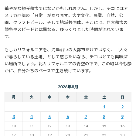
華やかな観光都市ではないかもしれません。しかし、チコにはア
メリカ西部の「日常」があります。大学文化、農業、自然、公
園、クラフトビール、そして地域共同体。そこには、巨大都市の
競争やスピードとは異なる、ゆっくりとした時間が流れていま
す。
もしカリフォルニアを、海岸沿いの大都市だけではなく、「人々
が暮らしている土地」として感じたいなら、チコはとても興味深
い場所でしょう。北カリフォルニアの青空の下で、この町は今も静
かに、自分たちのペースで生き続けています。
2026年8月
月
火
水
木
金
土
日
1
2
3
4
5
6
7
8
9
10
11
12
13
14
15
16
17
18
19
20
21
22
23