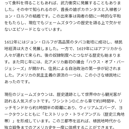
って食料を得ることもあれば、武力衝突に発展することもありま
した。その中で知られるのが、酋長の娘ポカホンタスと入植者ジ
ョン・ロルフの結婚です。この出来事は両者の間に一時的な平和
をもたらし、現在でもジェームズタウンの歴史を語る上で欠かせ
ないエピソードとなっています。
1612年にはジョン・ロルフが高品質のタバコ栽培に成功し、植民
地経済は大きく発展しました。一方で、1619年にはアフリカから
人々が連れて来られ、後の奴隷制度へとつながる歴史も始まりま
す。また同じ年には、北アメリカ最初の議会「ハウス・オブ・バー
ジェシーズ」が開かれ、住民による自治政治の第一歩が記されま
した。アメリカの民主主義の源流の一つは、この小さな植民地に
あったのです。
現在のジェームズタウンは、歴史遺跡として世界中から観光客が
訪れる人気スポットです。ワシントンD.C.から車で約3時間半、リ
ッチモンドから約1時間半の距離にあり、ウィリアムズバーグ、ヨ
ークタウンとともに「ヒストリック・トライアングル（歴史三角地
帯）」を形成しています。この三都市を巡れば、植民地時代から
独立戦争までのアメリカ史を一度に体感することができます。