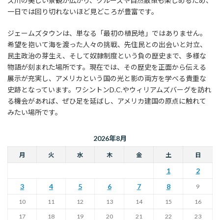
ズ川の美しい景観が広がり、クルーズや自然散策も楽しめるため、
一日では回り切れないほど見どころが豊富です。
ジェームズタウンは、単なる「最初の植民地」ではありません。
希望を抱いて海を渡った人々の挑戦、先住民との出会いと対立、
民主政治の芽生え、そして奴隷制度という負の歴史まで、多様な
物語が刻まれた場所です。現在では、その歴史を正面から伝える
展示が充実し、アメリカという国の光と影の両方を学べる貴重な
史跡となっています。ワシントンD.C.やウィリアムズバーグを訪れ
る機会があれば、ぜひ足を延ばし、アメリカ建国の原点に触れて
みたい場所です。
2026年8月
月
火
水
木
金
土
日
1
2
3
4
5
6
7
8
9
10
11
12
13
14
15
16
17
18
19
20
21
22
23