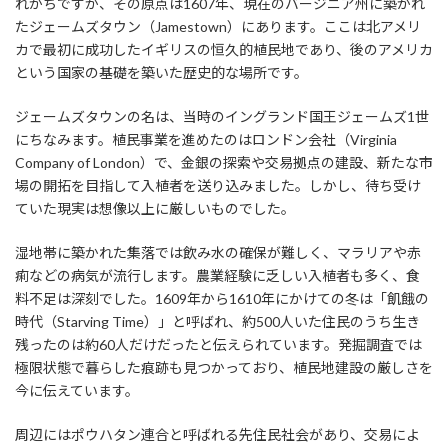
れがちですが、その原点は1607年、現在のバージニア州に築かれ
たジェームズタウン（Jamestown）にあります。ここは北アメリ
カで最初に成功したイギリスの恒久的植民地であり、後のアメリカ
という国家の基礎を築いた歴史的な場所です。
ジェームズタウンの名は、当時のイングランド国王ジェームズ1世
にちなみます。植民事業を進めたのはロンドン会社（Virginia
Company of London）で、金銀の探索や交易拠点の建設、新たな市
場の開拓を目指して入植者を送り込みました。しかし、待ち受け
ていた現実は想像以上に厳しいものでした。
湿地帯に築かれた集落では飲み水の確保が難しく、マラリアや赤
痢などの病気が流行します。農業経験に乏しい入植者も多く、食
料不足は深刻でした。1609年から1610年にかけての冬は「飢餓の
時代（Starving Time）」と呼ばれ、約500人いた住民のうち生き
残ったのは約60人だけだったと伝えられています。発掘調査では
極限状態で暮らした痕跡も見つかっており、植民地建設の厳しさを
今に伝えています。
周辺にはポウハタン連合と呼ばれる先住民社会があり、交易によ