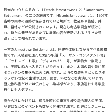
観光の中心となるのは「Historic Jamestowne」と「Jamestown
Settlement」の二つの施設です。Historic Jamestowneは、1607年
当時の実際の遺跡が保存されている場所で、教会跡や砦跡、井
戸、墓地などが公開されています。現在も考古学調査が続けら
れ、新たな発見があるたびに展示内容が更新される「生きた遺
跡」として知られています。
一方のJamestown Settlementは、歴史を体験しながら学べる博物
館です。入植者を運んだ3隻の帆船「スーザン・コンスタント号」
「ゴッドスピード号」「ディスカバリー号」が実物大で復元さ
れ、実際に船内へ入ることができます。また、木造の砦や先住民
ポウハタンの集落も忠実に再現され、当時の衣装をまとったスタ
ッフが17世紀の生活や道具、武器、料理などを実演しています。
歴史教科書だけでは伝わらない臨場感があり、家族連れや修学旅
行生にも人気です。
春から秋にかけては、植民地時代の軍事訓練や鍛冶職人の実演、
歴史祭などのイベントも数多く開催されます。周辺にはジェーム