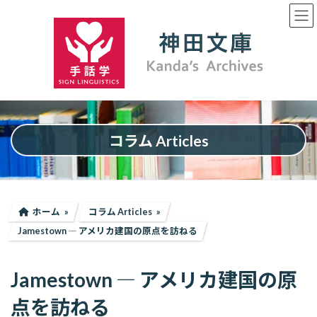
コ
ナ
ン
ビ
テ
ゲ
ン
ー
ツ
シ
へ
ョ
ス
ン
キ
に
ッ
移
プ
動
コラム Articles
ホーム
コラム Articles
Jamestown ― アメリカ建国の原点を訪ねる
Jamestown ― アメリカ建国の原
点を訪ねる