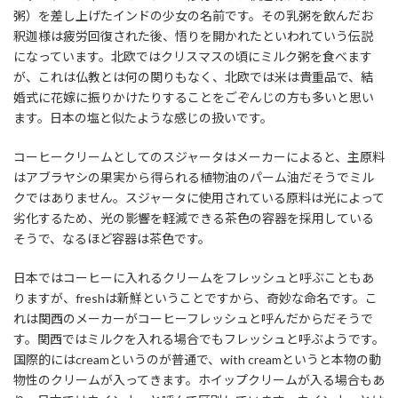
粥）を差し上げたインドの少女の名前です。その乳粥を飲んだお
釈迦様は疲労回復された後、悟りを開かれたといわれていう伝説
になっています。北欧ではクリスマスの頃にミルク粥を食べます
が、これは仏教とは何の関りもなく、北欧では米は貴重品で、結
婚式に花嫁に振りかけたりすることをごぞんじの方も多いと思い
ます。日本の塩と似たような感じの扱いです。
コーヒークリームとしてのスジャータはメーカーによると、主原料
はアブラヤシの果実から得られる植物油のパーム油だそうでミル
クではありません。スジャータに使用されている原料は光によって
劣化するため、光の影響を軽減できる茶色の容器を採用している
そうで、なるほど容器は茶色です。
日本ではコーヒーに入れるクリームをフレッシュと呼ぶこともあ
りますが、freshは新鮮ということですから、奇妙な命名です。こ
れは関西のメーカーがコーヒーフレッシュと呼んだからだそうで
す。関西ではミルクを入れる場合でもフレッシュと呼ぶようです。
国際的にはcreamというのが普通で、with creamというと本物の動
物性のクリームが入ってきます。ホイップクリームが入る場合もあ