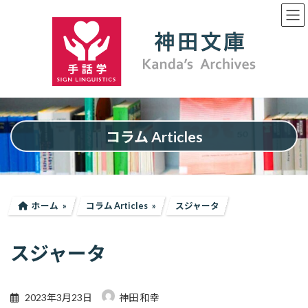
コ
ナ
ン
ビ
テ
ゲ
ン
ー
ツ
シ
へ
ョ
ス
ン
キ
に
ッ
移
プ
動
コラム Articles
ホーム
コラム Articles
スジャータ
スジャータ
2023年3月23日
神田 和幸