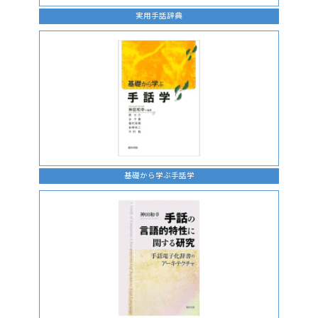
実用手話辞典
基礎から学ぶ手話学