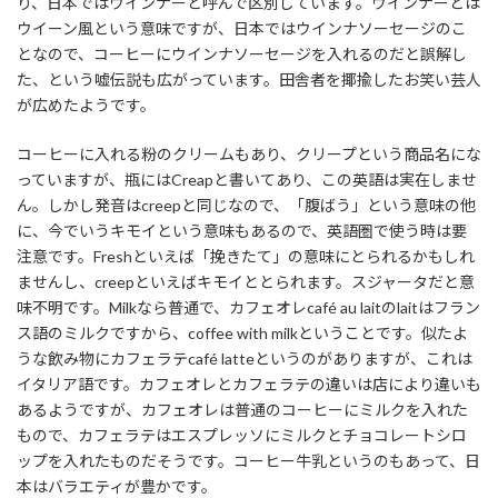
り、日本ではウインナーと呼んで区別しています。ウインナーとは
ウイーン風という意味ですが、日本ではウインナソーセージのこ
となので、コーヒーにウインナソーセージを入れるのだと誤解し
た、という嘘伝説も広がっています。田舎者を揶揄したお笑い芸人
が広めたようです。
コーヒーに入れる粉のクリームもあり、クリープという商品名にな
っていますが、瓶にはCreapと書いてあり、この英語は実在しませ
ん。しかし発音はcreepと同じなので、「腹ばう」という意味の他
に、今でいうキモイという意味もあるので、英語圏で使う時は要
注意です。Freshといえば「挽きたて」の意味にとられるかもしれ
ませんし、creepといえばキモイととられます。スジャータだと意
味不明です。Milkなら普通で、カフェオレcafé au laitのlaitはフラン
ス語のミルクですから、coffee with milkということです。似たよ
うな飲み物にカフェラテcafé latteというのがありますが、これは
イタリア語です。カフェオレとカフェラテの違いは店により違いも
あるようですが、カフェオレは普通のコーヒーにミルクを入れた
もので、カフェラテはエスプレッソにミルクとチョコレートシロ
ップを入れたものだそうです。コーヒー牛乳というのもあって、日
本はバラエティが豊かです。