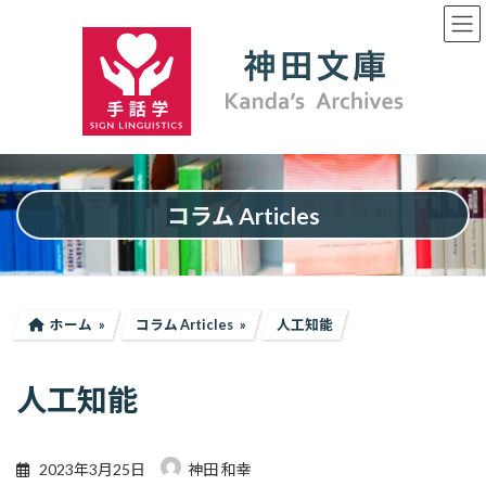
コ
ナ
ン
ビ
テ
ゲ
ン
ー
ツ
シ
へ
ョ
ス
ン
キ
に
ッ
移
プ
動
コラム Articles
ホーム
コラム Articles
人工知能
人工知能
2023年3月25日
神田 和幸