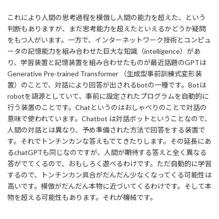
これにより人間の思考過程を模倣し人間の能力を超えた、という
判断もありますが、まだ思考能力を超えたといえるかどうか疑問
をもつ人がいます。一方で、インターネットワーク技術とコンピュ
ータの記憶能力を組み合わせた巨大な知識（intelligence）があ
り、学習装置と記憶装置を組み合わせたものが最近話題のGPTは
Generative Pre-trained Transformer （生成型事前訓練式変形装
置）のことで、対話により回答が出されるbotの一種です。Botは
robotを語源としていて、事前に設定されたプログラムを自動的に
行う装置のことです。Chatというのはおしゃべりのことで対話の
意味で使われています。Chatbot は対話ボットということなので、
人間の対話とは異なり、予め準備された方法で回答をする装置で
す。それでトンチンカンな答えもでてきたりします。その延長にあ
るchatGPTも同じなのですが、人間が期待する答えと全く異なる
答がでてくるので、おもしろく遊べるわけです。ただ自動的に学習
するので、トンチンカン具合がだんだん少なくなってくる可能性は
高いです。模倣がだんだん本物に近づいてくるわけです。そして本
物を超える可能性もあります。それが機械です。