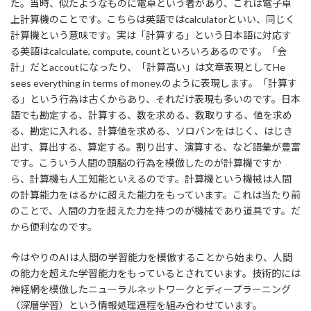
た。当時、似たようなものに電卓という者があり、これは電子卓
上計算機のことです。こちらは英語ではcalculatorといい、同じく
計算機という意味です。実は「計算する」という日本語に対応す
る英語はcalculate, compute, countといろいろあるのです。「会
計」だとaccoutになったり、「計算高い」は文章表現としてHe
sees everything in terms of money.のように表現します。「計算す
る」という行為は古くからあり、それだけ表現も多いのです。日本
語でも勘定する、計算する、数を求める、数取りする、値を求め
る、勘定に入れる、計算値を求める、ソロバンをはじく、はじき
出す、算出する、算定する。割り出す、演算する、など語彙が豊富
です。こういう人間の頭脳の行為を模倣したのが計算機ですか
ら、計算機も人工知能といえるのです。計算機という機械は人間
の計算能力をはるかに超えた能力をもっています。これは当たり前
のことで、人間の力を超えた力を持つのが機械であり道具です。だ
から便利なのです。
今はやりのAIは人間の学習能力を模倣することから始まり、人間
の能力を超えた学習能力をもっているとされています。技術的には
神経網を模倣したニューラルネットワークとディープラーニング
（深層学習）という情報処理過程を組み合わせています。