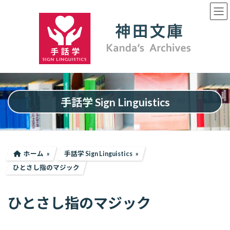
コ
ナ
ン
ビ
テ
ゲ
ン
ー
ツ
シ
へ
ョ
ス
ン
キ
に
ッ
移
プ
動
手話学 Sign Linguistics
ホーム
手話学 Sign Linguistics
ひとさし指のマジック
ひとさし指のマジック