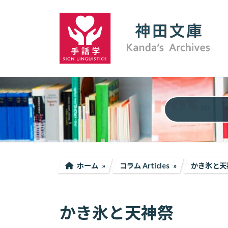
コ
ナ
ン
ビ
テ
ゲ
ン
ー
ツ
シ
へ
ョ
ス
ン
キ
に
ッ
移
プ
動
ホーム
コラム Articles
かき氷と天
かき氷と天神祭