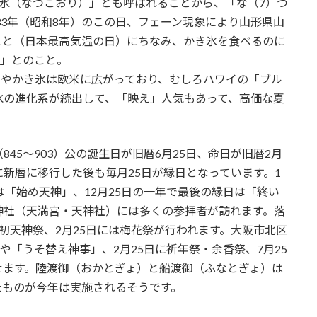
夏氷（なつごおり）」とも呼ばれることから、「な（7）つ
33年（昭和8年）のこの日、フェーン現象により山形県山
たこと（日本最高気温の日）にちなみ、かき氷を食べるのに
。」とのこと。
今やかき氷は欧米に広がっており、むしろハワイの「ブル
氷の進化系が続出して、「映え」人気もあって、高価な夏
45～903）公の誕生日が旧暦6月25日、命日が旧暦2月
に新暦に移行した後も毎月25日が縁日となっています。1
は「始め天神」、12月25日の一年で最後の縁日は「終い
神社（天満宮・天神社）には多くの参拝者が訪れます。落
初天神祭、2月25日には梅花祭が行われます。大阪市北区
や「うそ替え神事」、2月25日に祈年祭・余香祭、7月25
せます。陸渡御（おかとぎょ）と船渡御（ふなとぎょ）は
たものが今年は実施されるそうです。