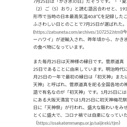
7月25日は「かき氷の日」だそうです。「「
（2）ご（5）おり」と読む語呂合わせと、19
形市で当時の日本最高気温40.8℃を記録し
ふさわしい日とのことで7月25日が選ばれた
(
https://zatsuneta.com/archives/107252.html
)
ーハワイ」が逆輸入され、昨年頃から、かき
の食べ物になっています。
また毎月25日は天神様の縁日です。菅原道真（8
25日であることに由来しています。明治時代
月25日の一年で最初の縁日は「初天神」また
天神」と呼ばれ、菅原道真を祀る全国各地の
語で有名なのが「初天神」です。1月25日には
にある大阪天満宮では1月25日に初天神梅花祭
日に「天神祭」が行われ、盛大な賑わいをみ
とくに盛大で、コロナ禍では自粛になってい
（
https://osakatemmangu.or.jp/saijireki/tjm
）