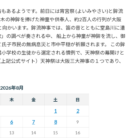
もあるようです。前日には宵宮祭 (よいみやさい)と鉾流
は素木の神鉾を捧げた神童や供奉人、約2百人の行列が大阪
と向かいます。鉾流神事では、笛の音とともに堂島川に漕
」の調べが奏される中、 船上から神童が神鉾を流し、御
氏子市民の無病息災と市中平穏が祈願されます。 この鉾
満小学校の生徒から選定される慣例で、天神祭の幕開けと
（上記公式サイト）天神祭は大阪三大神事の１つであり、
2026年8月
木
金
土
日
1
2
6
7
8
9
13
14
15
16