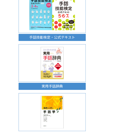
手話技能検定・公式テキスト
実用手話辞典