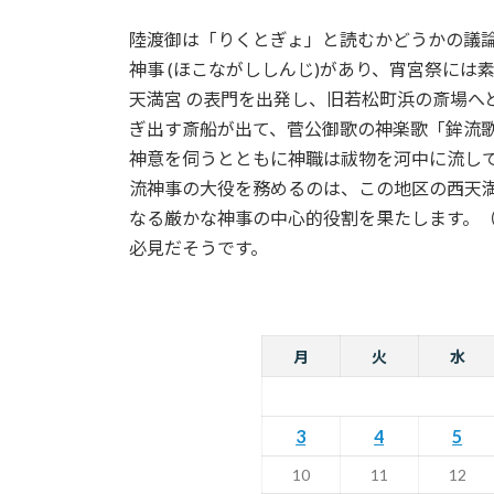
陸渡御は「りくとぎょ」と読むかどうかの議論
神事 (ほこながししんじ)があり、宵宮祭に
天満宮 の表門を出発し、旧若松町浜の斎場へ
ぎ出す斎船が出て、菅公御歌の神楽歌「鉾流歌
神意を伺うとともに神職は祓物を河中に流して
流神事の大役を務めるのは、この地区の西天
なる厳かな神事の中心的役割を果たします。
必見だそうです。
月
火
水
3
4
5
10
11
12