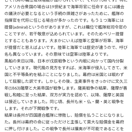
アメリカ合衆国の場合は19世紀まで海軍将官に任命するには議会
の議決が必要となるという手続の煩雑さがあったために、艦隊の
指揮官を代将に任じる場合が多かったのです。もう１つ海軍には
提督(admiral)というのがありますが、これは職位で艦隊総司令官の
ことですが、若干敬意が込められています。そのためペリー提督
とすることもあります。大まかにいえば陸軍と空軍が将軍、海軍
が提督だと思えばよいです。陸軍と海軍では歴史が違うので、呼び
名も異なっています。その意味では空軍は陸軍よりです。
黒船の来日以降、日本が戊辰戦争という内戦に向かって国内分裂
していきます。現代風の見方をすれば、米海軍が侵入してきて、米
国と不平等条約を結ぶことになりました。幕府は米国とは戦わず
して屈服した訳です。しかしその後、生麦事件をきっかけに文久三
年(1863)薩摩と大英帝国が戦争します。薩英戦争の結果、薩摩が善
戦し和睦に至った結果、双方が実力を認めて、以降、薩摩と英国
は接近していきました。同じ頃、長州も米・仏・蘭・英と戦争を
します。それが下関戦争です。
結果は長州が四国連合艦隊に惨敗し、賠償を払うことになりまし
た。長州は幕府の命に従っただけと主張して莫大な賠償金を幕府
に押し付けました。この戦争で長州は攘夷が不可能であることを