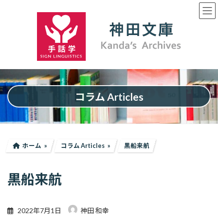
コ
ナ
ン
ビ
テ
ゲ
ン
ー
ツ
シ
へ
ョ
ス
ン
キ
に
ッ
移
プ
動
コラム Articles
ホーム
コラム Articles
黒船来航
黒船来航
2022年7月1日
神田 和幸