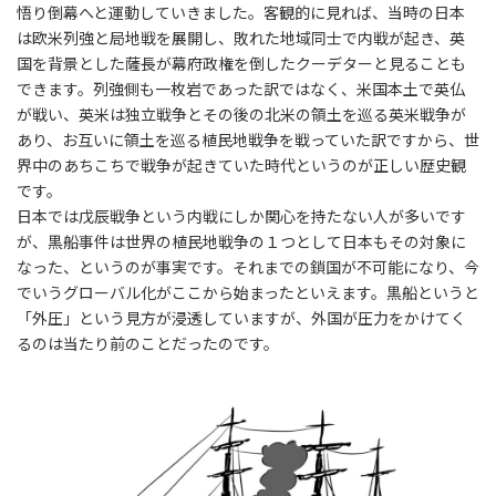
悟り倒幕へと運動していきました。客観的に見れば、当時の日本
は欧米列強と局地戦を展開し、敗れた地域同士で内戦が起き、英
国を背景とした薩長が幕府政権を倒したクーデターと見ることも
できます。列強側も一枚岩であった訳ではなく、米国本土で英仏
が戦い、英米は独立戦争とその後の北米の領土を巡る英米戦争が
あり、お互いに領土を巡る植民地戦争を戦っていた訳ですから、世
界中のあちこちで戦争が起きていた時代というのが正しい歴史観
です。
日本では戊辰戦争という内戦にしか関心を持たない人が多いです
が、黒船事件は世界の植民地戦争の１つとして日本もその対象に
なった、というのが事実です。それまでの鎖国が不可能になり、今
でいうグローバル化がここから始まったといえます。黒船というと
「外圧」という見方が浸透していますが、外国が圧力をかけてく
るのは当たり前のことだったのです。