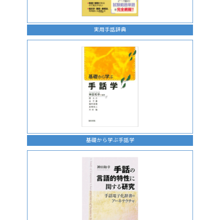
実用手話辞典
基礎から学ぶ手話学