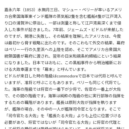
嘉永六年（1853）水無月三日、マシュー・ペリーが率いるアメリ
カ合衆国海軍東インド艦隊の蒸気船2隻を含む艦船4隻が江戸湾入
り口の浦賀沖に停泊し、一部は測量と称して江戸湾奥深くまで侵
入した事件が起きました。7年前、ジェームズ・ビドルが来航した
のですが、開港に失敗し、その結果を理解したアメリカは、今度
は最初から脅す戦略に出たのです。そのこわもて外交の結果、幕府
はペリー一行の久里浜への上陸を認め、そこでアメリカ合衆国大
統領国書が幕府に渡され、翌年の日米和親条約締結にという結果
になりました。日本ではおもに、この黒船事件から明治維新にお
ける大政奉還までを「幕末」と呼んでいます。
ビドルが来日した時の階級はcommodoreで日本では代将と呼んで
いますが、准将と呼ぶこともあります。ペリーも同じく代将でし
た。海軍の階級では将官の一番下が少将で、佐官の一番上が大佐
で、その間の階級です。海軍は純粋の階級の他に実行部隊の指揮を
するための職階があります。艦長は原則大佐が指揮を執ります
が、艦隊の場合、その中の一人が艦隊司令官となります。そこで
「司令官たる大佐」を「艦長たる大佐」よりも上位に位置づける
必要があり、将官ではないが「司令官たる大佐」に将官の代理と
して代将の職位或は階級が設けられていて、それが代将です。特に