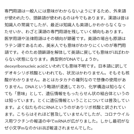
専門用語は一般人には意味がわからないようにするため、外来語
が使われたり、頭韻語が使われるのは今でもあります。漢語は昔は
知識人の常識でしたが、最近は知識人も英語しかわからなくなっ
たせいか、わざと漢語の専門用語を残していく傾向もあります。
医学用語や法律用語はその傾向が顕著です。英語の場合も原語は
ラテン語であるため、英米人でも意味がわかりにくいのが専門用
語です。そのため頭韻語を解体して英語に戻しても意味がほぼわか
らない状態になります。典型例がDNAでしょうか。
deoxyribonucleic acidといわれても意味不明です。日本語に訳して
デオキシリボ核酸といわれても、状況はかわりません。そもそも核
酸がわかりません。あとはカタカナの羅列なので想像の使用があ
りません。DNAという略語が浸透しており、化学構造は知らなく
ても「意味」として、遺伝情報をもったらせん状の結合体というの
は知っています。とくに遺伝情報ということについては普及してい
ます。よく似たものにRNAというのがありリボ核酸と訳されてい
ます。こちらはそれほど普及していませんでしたが、コロナウイル
ス用ワクチンの報道の中でmRNAが広がりました。しかし最初がな
ぜ小文字mなのかはほぼ報道されませんでした。