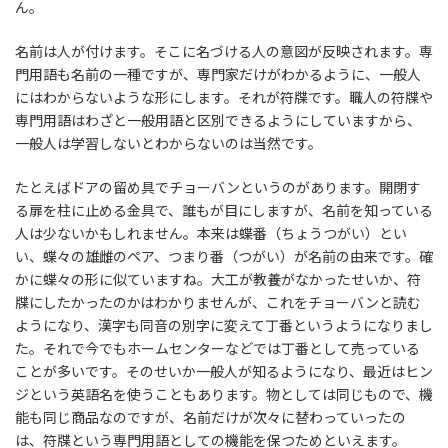
ん。
名前は人が付けます。そこに名づける人の意図が反映されます。専
門用語も名前の一種ですが、専門家だけがわかるように、一般人
にはわからないような形にします。それが符牒です。職人の符牒や
専門用語はわざと一般用語と区別できるようにしていますから、
一般人は学習しないとわからないのは当然です。
たとえばドアの留め具でチョーバンというのがあります。開閉す
る扉を柱に止める金具で、誰もが目にしますが、名前を知っている
人は少ないかもしれません。本来は蝶番（ちょうつがい）とい
い、蝶々の雄雌のペア、つまり番（つがい）が名前の由来です。確
かに蝶々の形に似ていますね。大工が教養がなかったせいか、符
牒にしたかったのかはわかりませんが、これをチョーバンと読む
ようになり、漢字も同音の別字に変えて丁番というようになりまし
た。それで今でもホームセンターなどでは丁番として売っている
ことが多いです。そのせいか一般人が知るようになり、最近はヒン
ジという英語名を使うこともあります。物としては同じもので、機
能も同じ商品なのですが、名前だけが次々に替わっていったの
は、符牒という専門用語としての機能を保つためといえます。