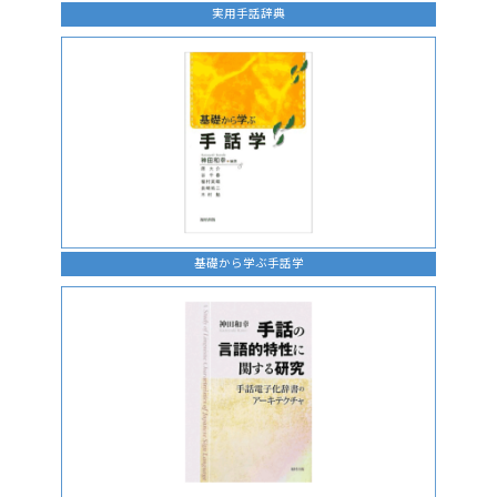
実用手話辞典
基礎から学ぶ手話学