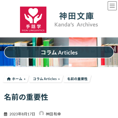
コ
ナ
ン
ビ
テ
ゲ
ン
ー
ツ
シ
へ
ョ
ス
ン
キ
に
ッ
移
プ
動
コラム Articles
ホーム
コラム Articles
名前の重要性
名前の重要性
2023年8月17日
神田 和幸