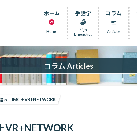
ホーム
手話学
コラム
Sign
Home
Articles
Linguistics
コラム Articles
５ IMC＋VR+NETWORK
VR+NETWORK