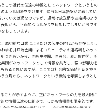
もう１つ近代の伝達の特徴としてネットワークというもの
念のような印象を受けます。適当な日本語訳が定着してい
強いていえば網なのですが、通常は放送網や連絡網のよう
う表現から、平面的なつながりを連想してしまいがちです
りをもっています。
は、原初的な口頭によるだけの伝達の時代から存在しまし
いわゆる井戸端会議によるコミュニティの連絡網もネット
近所づきあいから、同級生仲間、同窓会、暴走族仲間、氏
会集団がネットワークとして情報を共有し、強い影響力を
見もあると思いますが、ここでは社会的な価値判断を抜き
いう立場から、ネットワークという機能を考察しようとし
iceの略語であることが示すように、正にネットワークの力を最大限に
方的な情報伝達の仕組みで、しかも情報量も限定的です。
可能で、しかも受信者が大量にいて、しかも情報量が大量です。