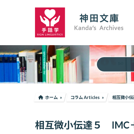
コ
ナ
ン
ビ
テ
ゲ
ン
ー
ツ
シ
へ
ョ
ス
ン
キ
に
ッ
移
プ
動
ホーム
コラム Articles
相互微小伝達
相互微小伝達５ IMC＋