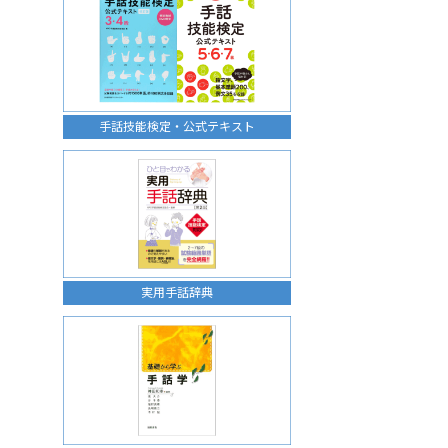
手話技能検定・公式テキスト
実用手話辞典