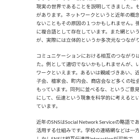
現実の世界であることを説明してきました。
があります。ネットワークというと近年の概
ないこともその原因の１つかもしれません。
に複合語として存在しています。また網とい
が、実際には立体的というか多次元なつなが
コミュニケーションにおける相互のつながり
た。例として適切でないかもしれませんが、
ワークといえます。あるいは親戚づきあい、
子会、檀家会、町内会、商店会など多くの社
もっています。同列に並べるな、というご意
にして、伝達という現象を科学的に考えると
ています。
近年のSNSはSocial Network Serv
活用する仕組みです。学校の連絡網などは一
しかしSNSは相互伝達性interactionが