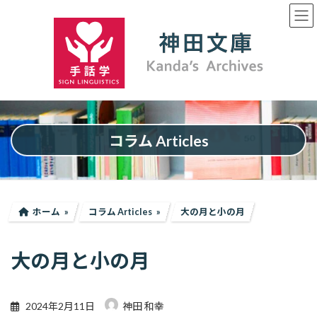
コ
ナ
ン
ビ
テ
ゲ
ン
ー
ツ
シ
へ
ョ
ス
ン
キ
に
ッ
移
プ
動
コラム Articles
ホーム
コラム Articles
大の月と小の月
大の月と小の月
2024年2月11日
神田 和幸