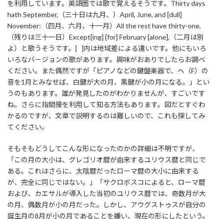
を利用しています。英語圏では歌で覚えるそうです。Thirty days
hath September,（三十日は九月、）April, June, and [dull]
November:（四月、六月、十一月）All the rest have thirty-one,
（残りは三十一日）Except[ing] [for] February [alone],（二月は別
よ）と歌うそうです。[ ]内は地域差による違いです。他にもいろ
いろなバージョンの歌があります。興味がおありでしたらお調べ
ください。また偶然ですが「ピアノなどの鍵盤楽器で、ヘ（F）の
音を1月とみなせば、白鍵が大の月、黒鍵が小の月になる。」とい
うのもあります。誰が発見したのがわかりませんが、すごいです
ね。さらに指間接を利用して知る方法もあります。図だとすぐわ
かるのですが、文章で説明するのは難しいので、これも探してみ
てください。
そもそもどうしてこんな形になったのかの詳細は不明ですが、
「この月の大小は、グレゴリオ暦が由来するユリウス暦と同じで
ある。これはさらに、太陰暦だったローマ暦の大小に由来する
が、完全に同じではない。」「サクロボスコによると、ローマ暦
および、カエサルが導入した当初のユリウス暦では、奇数月が大
の月、偶数月が小の月だった。しかし、アウグストゥスが自分の
誕生月の8月が小の月であることを嫌い、現在の形にしたという。