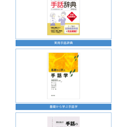
実用手話辞典
基礎から学ぶ手話学