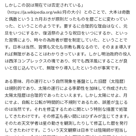
しかしこの説は現在では否定されている」
（https://ja.wikipedia.org/wiki/月の大小）とのことで、大本は奇数
と偶数という１カ月おきが原則だったものを暦ごとに変わってい
った、ということのようです。要するに合理的な理由はなく、元
旦をいつにするか、復活祭のような祝日をいつにするか、といっ
た習慣により、時々の為政者が暦を制定していた、ということで
す。日本は当然、習慣も文化も宗教も異なるので、そのまま導入す
れば無理があることはわかりきっています。しかし明治政府の役人
は西洋コンプレックスの塊であり、何でも西洋風にすることが良
いと信じ込んでいて、無理やり導入したというのが事実です。
ある意味、月の運行という自然現象を基盤とした旧暦（太陰暦）
は規則的であり、太陽の運行による季節性を加味して作成された
太陽太陰暦は合理的であったといえます。しかし太陽にせよ、月
にせよ、自転と公転が時間的に不規則であるため、誤差が生じる
のは当然です。それを修正するために閏という特別な措置で処理
してきたわけです。その修正も長い間にはひずみが生じてきます。
そのため天文学者は星の動きを観測したりして修正した暦を発行
してきたわけです。こういう天文観察は日本では陰陽師が担当し