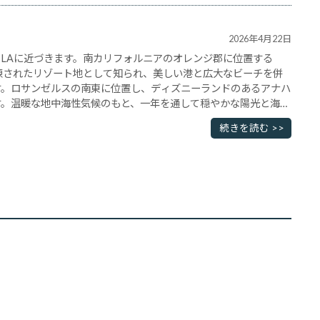
2026年4月22日
LAに近づきます。南カリフォルニアのオレンジ郡に位置する
hは、洗練されたリゾート地として知られ、美しい港と広大なビーチを併
す。ロサンゼルスの南東に位置し、ディズニーランドのあるアナハ
す。温暖な地中海性気候のもと、一年を通して穏やかな陽光と海風
天然の良港であるニューポート・ハーバーは、アメリカ･･･
続きを読む >>