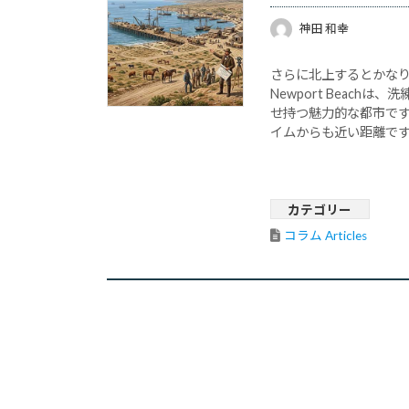
神田 和幸
さらに北上するとかなり
Newport Beac
せ持つ魅力的な都市で
イムからも近い距離で
に恵まれています。特に
カテゴリー
コラム Articles