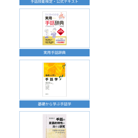
手話技能検定・公式テキスト
実用手話辞典
基礎から学ぶ手話学