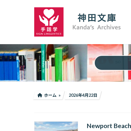
コ
ナ
ン
ビ
テ
ゲ
ン
ー
ツ
シ
へ
ョ
ス
ン
キ
に
ッ
移
プ
動
ホーム
2026年4月22日
Newport B