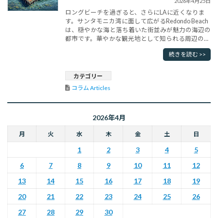
2026年4月25日
ロングビーチを過ぎると、さらにLAに近くなりま
す。サンタモニカ湾に面して広がるRedondo Beach
は、穏やかな海と落ち着いた街並みが魅力の海辺の
都市です。華やかな観光地として知られる周辺のビ
ーチタウンと比べると、どこかゆったりとした空気
続きを読む >>
が流れており、訪れる人に「暮らすように滞在す
る」心地よさを感じさせてくれます。 この地域の
歴史は他の海岸都市同様、19世紀後半にさかのぼ
カテゴリー
ります。もともとは先住･･･
コラム Articles
2026年4月
月
火
水
木
金
土
日
1
2
3
4
5
6
7
8
9
10
11
12
13
14
15
16
17
18
19
20
21
22
23
24
25
26
27
28
29
30