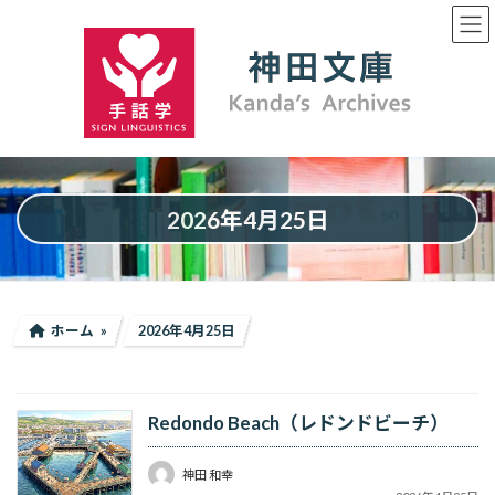
コ
ナ
ン
ビ
テ
ゲ
ン
ー
ツ
シ
へ
ョ
ス
ン
キ
に
ッ
移
プ
動
2026年4月25日
ホーム
2026年4月25日
Redondo Beach（レドンドビーチ）
神田 和幸