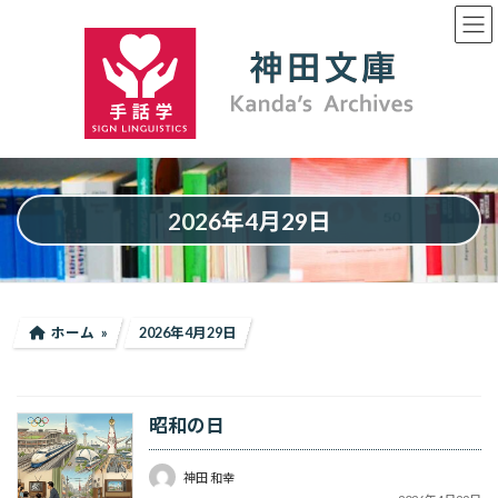
コ
ナ
ン
ビ
テ
ゲ
ン
ー
ツ
シ
へ
ョ
ス
ン
キ
に
ッ
移
プ
動
2026年4月29日
ホーム
2026年4月29日
昭和の日
神田 和幸