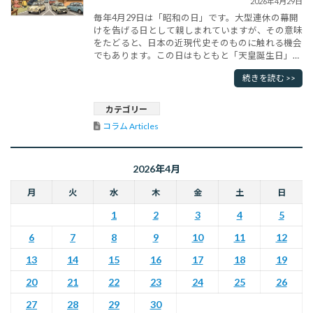
2026年4月29日
毎年4月29日は「昭和の日」です。大型連休の幕開
けを告げる日として親しまれていますが、その意味
をたどると、日本の近現代史そのものに触れる機会
でもあります。この日はもともと「天皇誕生日」と
して祝われていましたが、対象となるのは第124代
続きを読む >>
天皇である昭和天皇の誕生日でした。昭和天皇の崩
御後、この日は「みどりの日」と改称され、さらに
2007年から現在の「昭和の日」となりました。 昭
カテゴリー
和の日の趣旨は、「激動の･･･
コラム Articles
2026年4月
月
火
水
木
金
土
日
1
2
3
4
5
6
7
8
9
10
11
12
13
14
15
16
17
18
19
20
21
22
23
24
25
26
27
28
29
30