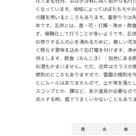
花である牡丹、おはぎは秋に咲く萩から名付
くなっています。地域によってはぼたもちや
の膳を用いるところもあります。墓参りでは
本です。五供とは、香・花・灯燭・浄水・飲
ず、簡略化して行うことが多いようです。五
お参りする人の心を清めるために、美しい花
く照らす意味を込めて石灯篭を付けます、浄
供えします、飲食（おんじき）：俗世にある
お酒もかまいません。ただ、近年はカラスの
原則のところもありますので、霊園の規則を
とにルールはありませんので、土や埃を落と
スコップとか、鎌など、多少道具が必要なの
点火する時、風でうまくいかないこともあり
月
火
水