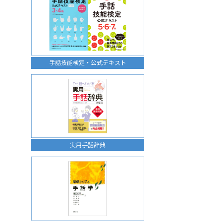
手話技能検定・公式テキスト
実用手話辞典