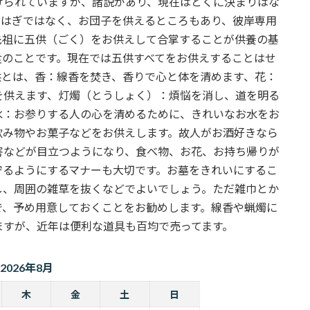
けられていますが、諸説があり、現在はとくに決まりはな
おはぎではなく、お団子を供えるところもあり、彼岸専用
先祖に五供（ごく）をお供えして合掌することが供養の基
食のことです。現在では五供すべてをお供えすることはせ
供とは、香：線香を焚き、香りで心と体を清めます、花：
を供えます、灯燭（とうしょく）：煩悩を消し、道を明る
水：お参りする人の心を清めるために、きれいなお水をお
飲み物やお菓子などをお供えします。故人がお酒好きなら
害などが目立つようになり、食べ物、お花、お持ち帰りが
守るようにするマナーも大切です。お墓をきれいにするこ
し、周囲の雑草を抜くなどでよいでしょう。ただ雑巾とか
で、予め用意しておくことをお勧めします。線香や蝋燭に
ますが、近年は便利な道具も百均で売ってます。
2026年8月
木
金
土
日