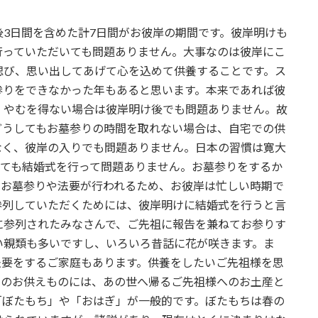
3日間を含めた計7日間がお彼岸の期間です。彼岸明けも
行っていただいても問題ありません。大事なのは彼岸にこ
偲び、思い出してあげて心を込めて供養することです。ス
参りをできなかった年もあると思います。本来であれば彼
、やむを得ない場合は彼岸明け後でも問題ありません。故
どうしてもお墓参りの時間を取れない場合は、自宅での供
なく、彼岸の入りでも問題ありません。日本の習慣は寛大
っても結婚式を行って問題ありません。お墓参りをするか
、お墓参りや法要が行われるため、お彼岸は忙しい時期で
参列していただくためには、彼岸明けに結婚式を行うと言
に参列されたみなさんで、ご先祖に報告を兼ねてお参りす
い親類も多いですし、いろいろ昔話に花が咲きます。ま
法要をするご家庭もあります。供養をしたいご先祖様を思
けのお供えものには、あの世へ帰るご先祖様へのお土産と
「ぼたもち」や「おはぎ」が一般的です。ぼたもちは春の