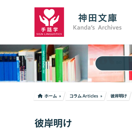
コ
ナ
ン
ビ
テ
ゲ
ン
ー
ツ
シ
へ
ョ
ス
ン
キ
に
ッ
移
プ
動
ホーム
コラム Articles
彼岸明け
彼岸明け