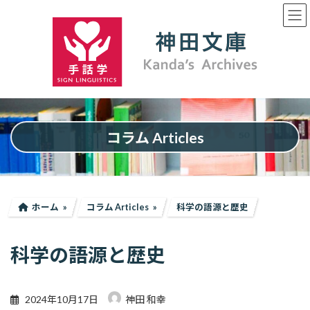
コ
ナ
ン
ビ
テ
ゲ
ン
ー
ツ
シ
へ
ョ
ス
ン
キ
に
ッ
移
プ
動
コラム Articles
ホーム
コラム Articles
科学の語源と歴史
科学の語源と歴史
2024年10月17日
神田 和幸