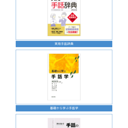
実用手話辞典
基礎から学ぶ手話学