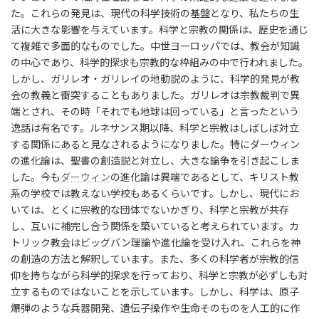
た。これらの発見は、現代の科学技術の基盤となり、私たちの生
活に大きな影響を与えています。科学と宗教の関係は、歴史を通じ
て複雑で多面的なものでした。中世ヨーロッパでは、教会が知識
の中心であり、科学的探求も宗教的な枠組みの中で行われました。
しかし、ガリレオ・ガリレイの地動説のように、科学的発見が教
会の教義と衝突することもありました。ガリレオは宗教裁判で異
端とされ、その時「それでも地球は回っている」と言ったという
逸話は有名です。ルネサンス期以降、科学と宗教はしばしば対立
する関係にあると見なされるようになりました。特にダーウィン
の進化論は、聖書の創造説と対立し、大きな論争を引き起こしま
した。今も
ダーウィン
の進化論は異端であるとして、キリスト教
系の学校では教えない学校もあるくらいです。しかし、現代にお
いては、とくに宗教的な団体でないかぎり、科学と宗教が共存
し、互いに補完し合う関係を築いていると考えられています。カ
トリック教会はビッグバン理論や進化論を受け入れ、これらを神
の創造の方法と解釈しています。また、多くの科学者が宗教的信
仰を持ちながら科学的探求を行っており、科学と宗教が必ずしも対
立するものではないことを示しています。しかし、科学は、原子
爆弾のような兵器開発、遺伝子操作や生命そのものを人工的に作