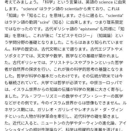
考えてみましょう。「科学」という言葉は、英語の science に由来
します。 “science” はラテン語の scientiaから来ており、これは
「知識」や「知ること」を意味します。さらに遡ると、“scientia”
はラテン語の動詞 “scire”（知る）に由来します。つまり理系限定
ではなかったのです。古代ギリシャ語の “episteme” も同様に「知
識」を意味し、これが後に「エピステモロジー」（知識論）とい
う学問分野の基礎となりました。こちらはあまり知られていませ
ん。科学の歴史は、古代文明にまで遡ります。古代エジプトやメ
ソポタミアでは、天文学や数学、医学などの基礎が築かれまし
た。古代ギリシャでは、アリストテレスやプラトンといった哲学
者が自然界の探求を行い、これが後の科学的思考の基盤となりま
した。哲学が科学の基本だったわけです。その伝統が欧米では今
も継続されていて、大学では哲学が必須です。中世ヨーロッパで
は、イスラム世界からの知識の伝播が科学の発展に大きく寄与し
ました。アル・フワーリズミーの数学やイブン・シーナーの医学
などがその例です。今のイスラム世界からは想像もできません。ル
ネサンス期には、ガリレオ・ガリレイやレオナルド・ダ・ヴィン
チといった人物が科学革命を牽引し、近代科学の礎を築きまし
た。近代に入ると、ニュートンの力学やダーウィンの進化論、アイ
ンシュタインの相対性理論など、科学は飛躍的な進展を遂げまし