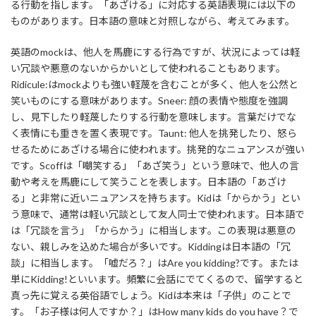
る行動を指します。「あざける」に対応する英語表現には以下の
ものがあります。日本語の意味と対照しながら、考えてみます。
英語のmockは、他人を馬鹿にする行為ですが、状況によっては軽
い冗談や悪意のないからかいとして使われることもあります。
Ridicule:はmockよりも強い軽蔑を含むことが多く、他人を公然と
笑いものにする意味があります。Sneer: 顔の表情や態度を強調
し、見下したり軽蔑したりする行動を意味します。言葉だけでな
く表情にも重きを置く表現です。Taunt: 他人を挑発したり、怒ら
せるためにあざける場合に使われます。挑発的なニュアンスが強い
です。Scoffは「嘲笑する」「あざ笑う」という意味で、他人の言
動や考えを馬鹿にして笑うことを表します。日本語の「あざけ
る」と非常に近いニュアンスを持ちます。Kidは「からかう」とい
う意味で、通常は軽い冗談として友人同士で使われます。日本語で
は「冗談を言う」「からかう」に相当します。この表現は悪意の
ない、親しみを込めた場合が多いです。Kiddingは日本語の「冗
談」に相当します。「嘘だろ？」はAre you kidding?です。または
単にKidding!といいます。頻繁に会話にでてくるので、留学すると
真っ先に覚える英俗語でしょう。Kidは本来は「子供」のことで
す。「お子様は何人ですか？」はHow many kids do you have？で