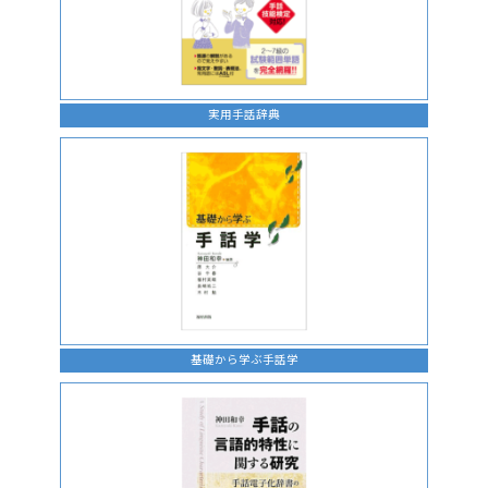
実用手話辞典
基礎から学ぶ手話学