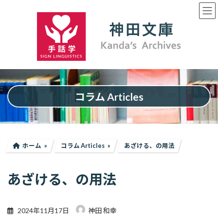
コ
ナ
ン
ビ
テ
ゲ
ン
ー
ツ
シ
へ
ョ
ス
ン
キ
に
ッ
移
プ
動
コラム Articles
ホーム
コラム Articles
あざける、の用法
あざける、の用法
2024年11月17日
神田 和幸