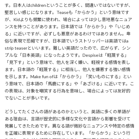
す。日本人はchildrenということが多く、間違いではないですが、
堅苦しい感じになります。Teaseも「からかう」という意味です
が、Kidよりも頻繁に使われ、場合によっては少し意地悪なニュア
ンスを持つことがあります。日本語では「からかう」や「いじめ
る」に近いですが、必ずしも悪意があるわけではありません。卑
俗な表現で恐縮ですが、日本語でいうストリッパーは英語ではa
strip teaserといいます。難しい英語だったので、広がらず、シン
プルな「日本英語」になったようです。Despiseは「軽蔑する」
「見下す」という意味で、他人を深く嫌い、軽視する感情を表し
ます。日本語の「軽蔑する」に相当し、他人を嫌悪する強い感情
を示します。Make fun ofは「からかう」「笑いものにする」とい
う意味で、日本語の「馬鹿にする」や「あざける」に近いです。こ
の表現は、対象を嘲笑する行為を意味し、場合によっては友好的
でないことが多いです。
どうしてたくさんの語があるのかというと、英語に多くの単語が
ある理由は、言語が歴史的に多様な文化や言語から影響を受けて
発展してきたためです。異なる語が微妙なニュアンスや特定の感情
を正確に表現するために存在しています。「からかう」という行