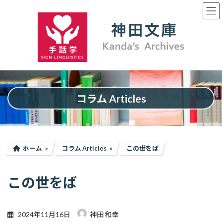
コ
ナ
ン
ビ
テ
ゲ
ン
ー
ツ
シ
へ
ョ
ス
ン
キ
に
ッ
移
プ
動
コラム Articles
ホーム
コラム Articles
この世をば
この世をば
2024年11月16日
神田 和幸