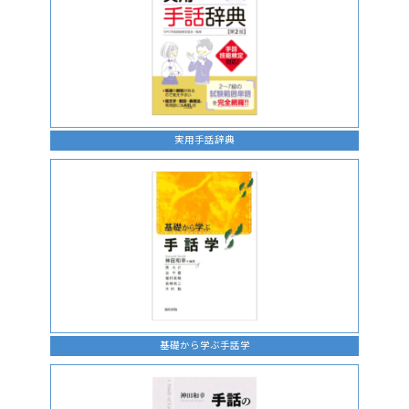
実用手話辞典
基礎から学ぶ手話学