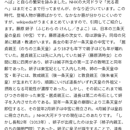
へば」と自らの繁栄を詠みました。NHKの大河ドラマ「光る君
へ」はまだそこまで行ってませんが、かなり近づいています。この
時代、登場人物が藤原ばかりで、なかなか筋が分かりにくいので
すが、wikipediaがうまくまとめていますので、引用してご紹介し
ます。藤原 妍子（ふじわら の けんし／きよこ）は、日本の三条天
皇の皇后（中宮）です。藤原道長の次女で、母は源倫子。同母の兄
弟に頼通・教通がいます。長女の彰子が一条天皇の中宮です。「居
貞親王（のちの三条天皇）より18才も年下で親子ほども年が離れ
ていた。居貞親王には先に入内していた娍子（藤原済時女）との
間に既に四男があり、妍子は娍子所生の第一王子の敦明王と同年
齢であった。妍子は東宮妃として入内した時、姉の一条天皇中
宮・彰子には、敦成親王（後一条天皇）と敦良親王（後朱雀天
皇）が生まれており、順調にいけば道長がいずれ天皇の外祖父・
摂政となる可能性が濃厚であった。しかし、その前にこれまで結
びつきの弱かった東宮・居貞親王に、道長は第二の布石として妍
子を入内させたのである。翌年一条天皇の崩御により三条天皇が
即位すると、その翌年2月妍子は中宮に冊立され、4月娍子は皇后
に冊立された。」NHK大河ドラマの現在はこのあたりです。「し
かし長和2年（1013年）、妍子が出産したのは女子（禎子内親王、
のちの陽明門院）であった。妍子に皇子が誕生することで、道長