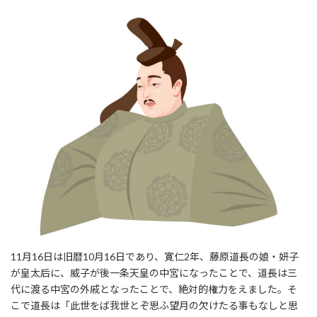
11月16日は旧暦10月16日であり、寛仁2年、藤原道長の娘・妍子
が皇太后に、威子が後一条天皇の中宮になったことで、道長は三
代に渡る中宮の外戚となったことで、絶対的権力をえました。そ
こで道長は「此世をば我世とぞ思ふ望月の欠けたる事もなしと思