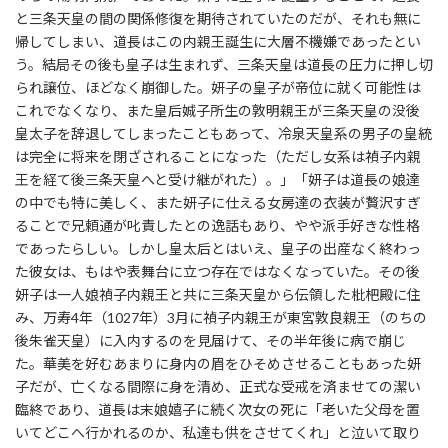
と三条天皇の間の関係修復を期待されていたのだが、それも無に
帰してしまい、道長はこの内親王誕生に大層不機嫌であったとい
う。結局その後も皇子は生まれず、三条天皇は道長の圧力に押し切
られ譲位、ほどなく崩御した。妍子の皇子が帝位に就く可能性は
これでなくなり、また皇后娍子所生の敦明親王が三条天皇の没後
皇太子を辞退してしまったこともあって、冷泉天皇系の男子の皇統
は完全に将来を閉ざされることになった（ただし女系は禎子内親
王を経て後三条天皇へと受け継がれた）。」「妍子は道長の娘達
の中でも特に美しく、また妍子に仕える女房達の衣装が贅沢すぎ
ることで兄頼通が叱責したとの逸話もあり、やや派手好きな性格
であったらしい。しかし皇太后とはいえ、皇子の出産なく終わっ
た彼女は、もはや表舞台に立つ存在ではなくなっていた。その後
妍子は一人娘禎子内親王と共に三条天皇から伝領した枇杷殿に住
み、万寿4年（1027年）3月に禎子内親王が東宮敦良親王（のちの
後朱雀天皇）に入内するのを見届けて、その半年後に病で崩じ
た。華美を好むあまりに身内の眉をひそめさせることもあった妍
子だが、亡くなる間際に身を清め、正式な受戒を済ませての潔い
臨終であり、道長は末娘嬉子に続く次女の死に「老いた父母を置
いてどこへ行かれるのか、私達も供をさせてくれ」と泣いて取り