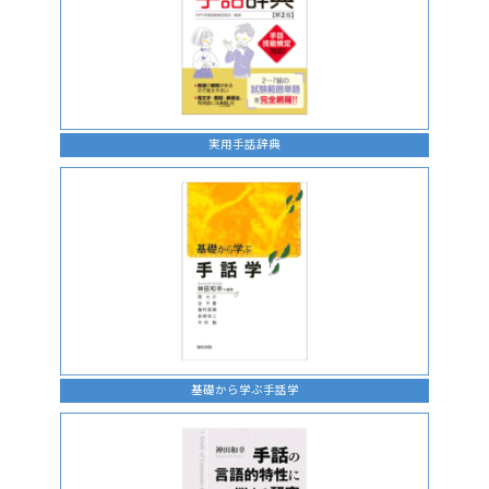
実用手話辞典
基礎から学ぶ手話学