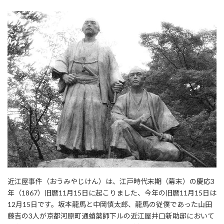
近江屋事件（おうみやじけん）は、江戸時代末期（幕末）の慶応3
年（1867）旧暦11月15日に起こりました、今年の旧暦11月15日は
12月15日です。坂本龍馬と中岡慎太郎、龍馬の従僕であった山田
藤吉の3人が京都河原町通蛸薬師下ルの近江屋井口新助邸において