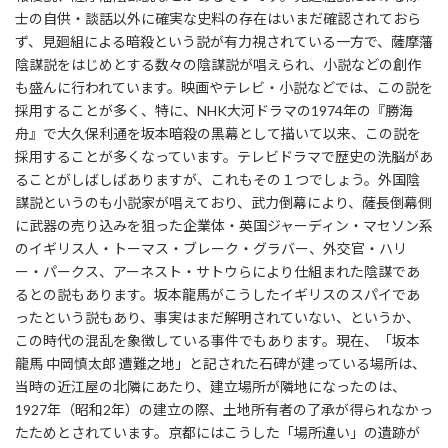
士の自供・談話以外に確実な史料の存在はいまだ確認されておら
ず、見廻組による暗殺という説が有力視されている一方で、薩摩藩
陰謀説をはじめとする数々の陰謀説が唱えられ、小説などの創作
も盛んに行われています。映画やテレビ・小説などでは、この説を
採用することが多く、特に、NHK大河ドラマの1974年の『勝海
舟』で大久保利通を坂本暗殺の黒幕として描いて以来、この説を
採用することが多くなっています。テレビドラマで歴史の洗脳があ
ることがしばしばありますが、これもその１つでしょう。外国陰
謀説というのも小説家が唱えており、武力倒幕により、薩長倒幕側
に武器の売り込みを狙った企業体・英国ジャーディン・マセソン系
のイギリス人・トーマス・ブレーク・グラバー、外交官・ハリ
ー・パークス、アーネスト・サトウらにより仕組まれた陰謀であ
るとの説もあります。坂本龍馬がこうしたイギリスのスパイであ
ったという説もあり、事実はまだ解明されていない、というか、
この時代の混乱を象徴している事件でもあります。現在、「坂本
龍馬 中岡慎太郎 遭難之地」と記された石碑が建っている場所は、
当時の近江屋の北隣にあたり、建立場所が隣地になったのは、
1927年（昭和2年）の建立の際、土地所有者の了承が得られなかっ
たためとされています。京都にはこうした「場所違い」の遺跡が