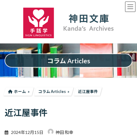
コ
ナ
ン
ビ
テ
ゲ
ン
ー
ツ
シ
へ
ョ
ス
ン
キ
に
ッ
移
プ
動
コラム Articles
ホーム
コラム Articles
近江屋事件
近江屋事件
2024年12月15日
神田 和幸