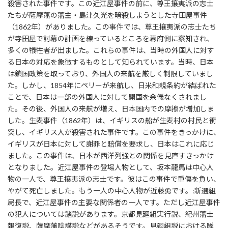
殺害された事件です。この近江屋事件の前に、尊王攘夷派の志士
たちが薩摩藩の藩主・島津久光を暗殺しようとした寺田屋事件
（1862年）がありました。この事件では、尊王攘夷派の志士たち
が寺田屋で討幕の計画を練っているところを幕府側に察知され、
多くの犠牲者が出ました。これらの事件は、当時の外国人に対す
る日本の対応を象徴するものとして知られています。当時、日本
は鎖国政策を取っており、外国人の来航を厳しく制限していまし
た。しかし、1854年にペリーが来航し、日米和親条約が結ばれた
ことで、日本は一部の外国人に対して開国を余儀なくされまし
た。その後、外国人の来航が増え、日本国内での摩擦が増加しま
した。生麦事件（1862年）は、イギリスの船が生麦村の村民と衝
突し、イギリス人が殺害された事件です。この事件をきっかけに、
イギリスが日本に対して謝罪と賠償を要求し、日本はこれに応じ
ました。この事件は、日本が西洋列強との関係を見直すきっかけ
となりました。近江屋事件の登場人物として、坂本龍馬は中心人
物の一人で、尊王攘夷派の志士です。彼はこの事件で重傷を負い、
やがて死亡しました。もう一人の中心人物が近藤勇です。:新選組
局長で、近江屋事件の主要な関係者の一人です。ただし近江屋事件
の犯人については諸説があります。京都見廻組実行説、紀州藩士
報復説、薩摩藩陰謀説などがあるそうです。見廻組説における隊