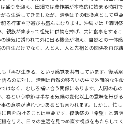
桜は盛りを迎え、田畑では農作業が本格的に始まる時期で
ながら生活してきましたが、清明はその転換点として重要
を祀る行事や野遊びも盛んになります。沖縄では「清明祭
り、親族が集まって祖先に供物を捧げ、共に食事をするこ
春の陽気に誘われて外に出る機会が増え、自然との一体感
然の再生だけでなく、人と人、人と先祖との関係を再び結
れも「再び生きる」という感覚を共有しています。復活祭
を語るのに対し、清明は自然の移ろいの中で外面的な生命
のではなく、むしろ補い合う関係にあります。人間の心の
で、春という季節は単なる気候の変化以上の意味を帯びる
行事の意味が薄れつつあるとも言われます。しかし、忙し
語に目を向けることは重要です。復活祭の「希望」と清明
契機を与え、日々の生活を見つめ直す視点をもたらしてく