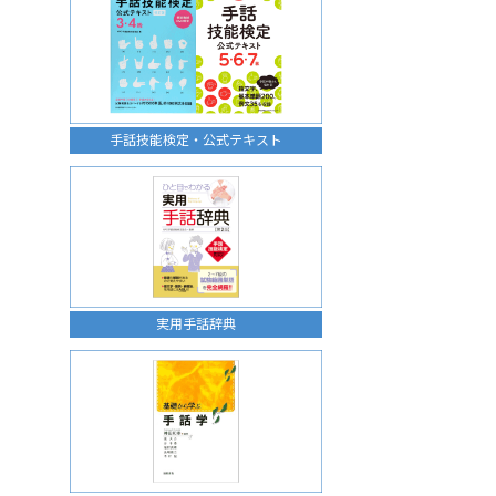
手話技能検定・公式テキスト
実用手話辞典