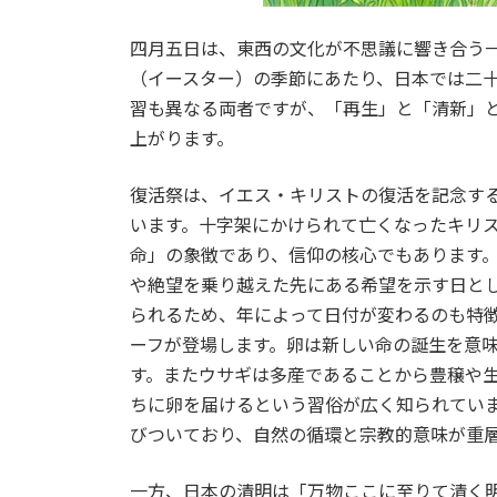
四月五日は、東西の文化が不思議に響き合う
（イースター）の季節にあたり、日本では二
習も異なる両者ですが、「再生」と「清新」
上がります。
復活祭は、イエス・キリストの復活を記念す
います。十字架にかけられて亡くなったキリ
命」の象徴であり、信仰の核心でもあります
や絶望を乗り越えた先にある希望を示す日と
られるため、年によって日付が変わるのも特
ーフが登場します。卵は新しい命の誕生を意
す。またウサギは多産であることから豊穣や
ちに卵を届けるという習俗が広く知られてい
びついており、自然の循環と宗教的意味が重
一方、日本の清明は「万物ここに至りて清く