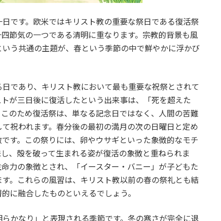
一日です。欧米ではキリスト教の重要な祭日である復活祭
十四節気の一つである清明に重なります。宗教的背景も風
という共通の主題が、春という季節の中で鮮やかに浮かび
る日であり、キリスト教において最も重要な祝祭とされて
ストが三日後に復活したという出来事は、「死を超えた
。このため復活祭は、単なる記念日ではなく、人間の苦難
して祝われます。春分後の最初の満月の次の日曜日と定め
徴です。この祭りには、卵やウサギといった象徴的なモチ
味し、殻を破って生まれる姿が復活の象徴と重ねられま
生命力の象徴とされ、「イースター・バニー」が子どもた
ます。これらの風習は、キリスト教以前の春の祭礼とも結
層的に融合したものといえるでしょう。
明らかなり」と表現される季節です。冬の寒さが完全に退