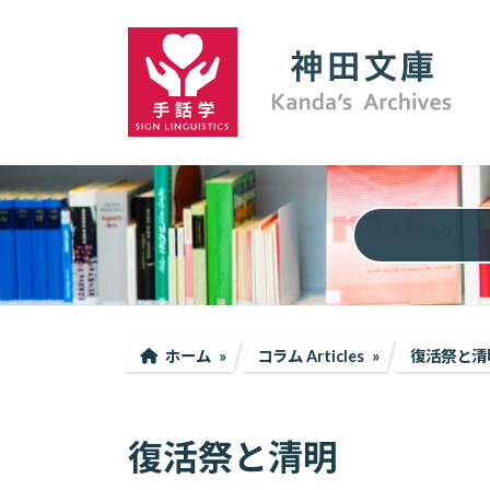
コ
ナ
ン
ビ
テ
ゲ
ン
ー
ツ
シ
へ
ョ
ス
ン
キ
に
ッ
移
プ
動
ホーム
コラム Articles
復活祭と清
復活祭と清明