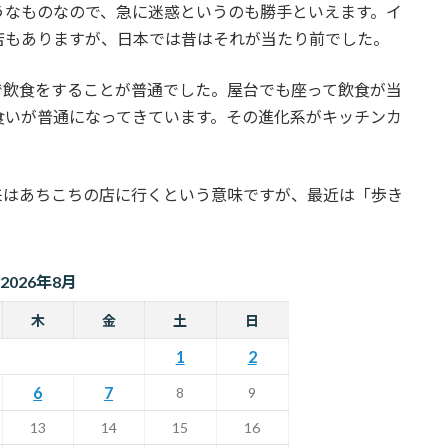
うなものなので、急に迷惑というのも勝手といえます。イ
店もありますが、日本では昔はそれが当たり前でした。
で飲食をすることが普通でした。屋台でも座って飲食が当
食いが普通になってきています。その進化系がキッチンカ
来はあちこちの店に行くという意味ですが、最近は「歩き
2026年8月
木
金
土
日
1
2
6
7
8
9
13
14
15
16