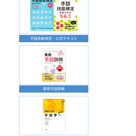
手話技能検定・公式テキスト
実用手話辞典