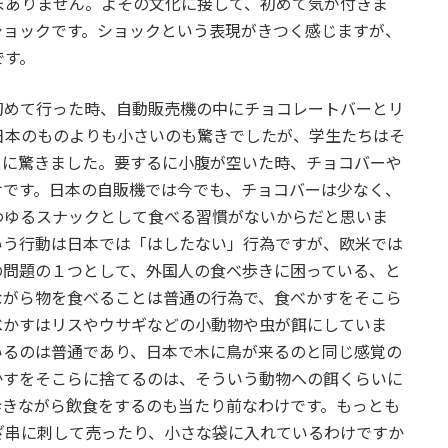
ぼありません。よその文化に接して、初めて気が付きま
ショックです。ショックという表現がきつく感じますが、
です。
初めて行った時、自動販売機の中にチョコレートバーとリ
日本のものよりも小さいのも驚きでしたが、学生たちはそ
とに驚きました。要するに小腹が空いた時、チョコバーや
けです。日本の自販機では今でも、チョコバーは少なく、
わゆるスナックとして食べる習慣がないからだと思いま
いう行動は日本では「はしたない」行為ですが、欧米では
の問題の１つとして、外国人の食べ歩きに困っている、と
ながら物を食べることは普通の行為で、食べかすをそこら
べかすはリスやウサギなどの小動物や虫が餌にしていま
いるのは普通であり、日本で木に鳥が来るのと同じ感覚の
かすをそこらに捨てるのは、そういう動物への餌くらいに
歩きながら飲食をするのも当たり前なわけです。もっとも
ざ串に刺して売ったり、小さな袋に入れているわけですか