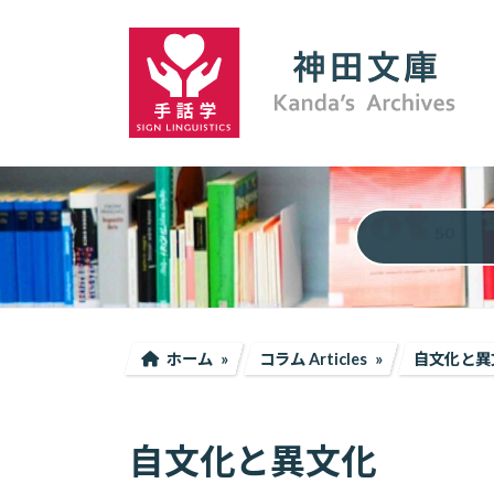
コ
ナ
ン
ビ
テ
ゲ
ン
ー
ツ
シ
へ
ョ
ス
ン
キ
に
ッ
移
プ
動
ホーム
コラム Articles
自文化と異
自文化と異文化