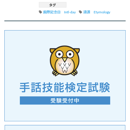
タグ
国際記念日　Intl-day
語源　Etymology