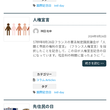
国際記念日　Intl-day
人権宣言
神田 和幸
2024年8月26日
1789年8月26日フランスの憲法制定国民議会が「人
間と市民の権利の宣言」（フランス人権宣言）を採
択したことを記念して、この日が人権宣言記念の日
になっています。社会科の時間に習ったように「人
間と市民の権利の宣言」は、人間の自由と平等・人
続きを読む >>
民主権・言論の自由・三権分立・所有権の神聖など
17条からなるフランス革命の基本原則を記したも
のです。フランス国民にとってフランス革命は誇り
カテゴリー
ですから、今年のパリオリン･･･
コラム Articles
タグ
国際記念日　Intl-day
先住民の日