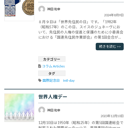
神田 和幸
2024年8月9日
８月９日は「世界先住民の日」です。「1982年
（昭和57年）のこの日、スイスのジュネーヴにお
いて、先住民の人権の促進と保護のために小委員会
における「国連先住民作業部会」の第1回会合が開
催された。世界には推定3億7000万人の先住民がお
続きを読む >>
り、90ヵ国に住んでいる。世界中に多くの先住民が
いる一方で、彼らは最も不利な立場にある。先住民
は人権・環境・開発・教育・健康・経済・社会開発
カテゴリー
などの分野において問題に直･･･
コラム Articles
タグ
国際記念日　Intl-day
世界人権デー
神田 和幸
2023年12月10日
12月10日は1950年（昭和25年）の第5回国連総会で
制定された国際デーの一つで、英語表記のHuman