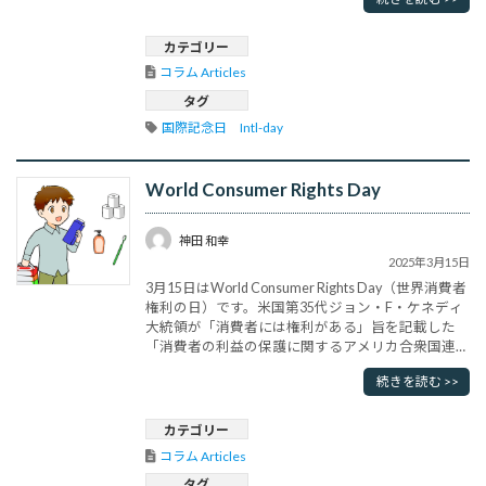
思われがちですが、しかし、世界的に見れば高齢者
の尊厳が脅かされることも多く、国際連合（国連）
は2011年にその尊厳を守ることを目的とした記念
カテゴリー
日･･･
コラム Articles
タグ
国際記念日　Intl-day
World Consumer Rights Day
神田 和幸
2025年3月15日
3月15日はWorld Consumer Rights Day（世界消費者
権利の日）です。米国第35代ジョン・F・ケネディ
大統領が「消費者には権利がある」旨を記載した
「消費者の利益の保護に関するアメリカ合衆国連邦
議会への特別教書」を1962年3月15日に発表したこ
続きを読む >>
とに由来して、国際消費者機構が国際デーとして記
念日に制定しています。ケネディは消費者の４つの
権利「安全を求める権利、知らされる権利、選
カテゴリー
択･･･
コラム Articles
タグ