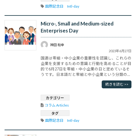
国際記念日　Intl-day
Micro-, Small and Medium-sized
Enterprises Day
神田 和幸
2023年6月27日
国連は零細・中小企業の重要性を認識し、これらの
企業を支援するための意識と行動を高めることが目
的で6月27日を零細・中小企業の日と定めているそ
うです。日本語だと零細と中小企業という分類のよ
うですが、零細企業、中小企業の定義は国や業種に
続きを読む >>
よって異なります。日本では零細企業は経営規模の
極めて小さな企業を意味するが、法的には小規模企
業者という区分に該当し、卸売業・サービス業・小
カテゴリー
売業では従業員の数が5人以下、･･･
コラム Articles
タグ
国際記念日　Intl-day