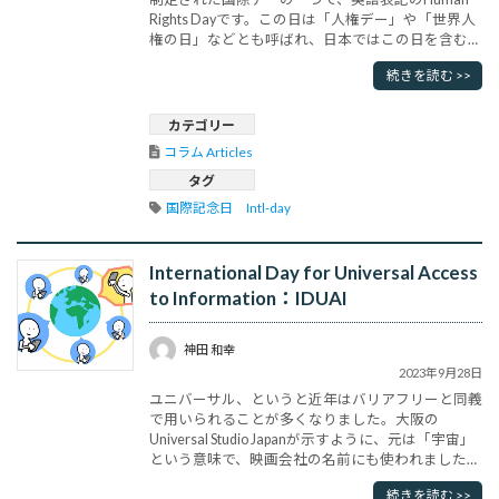
Rights Dayです。この日は「人権デー」や「世界人
権の日」などとも呼ばれ、日本ではこの日を含む
12月4日～10日の一週間を人権週間、前一ヵ月の11
続きを読む >>
月11日～12月10日を人権尊重推進強調月間として
います。人権週間は法務省と全国人権擁護委員連合
会が、世界人権宣言が採択されたことを記念し
カテゴリー
て、･･･
コラム Articles
タグ
国際記念日　Intl-day
International Day for Universal Access
to Information：IDUAI
神田 和幸
2023年9月28日
ユニバーサル、というと近年はバリアフリーと同義
で用いられることが多くなりました。大阪の
Universal Studio Japanが示すように、元は「宇宙」
という意味で、映画会社の名前にも使われました。
最近はフェミニズムの影響もあって、ミスユニバー
続きを読む >>