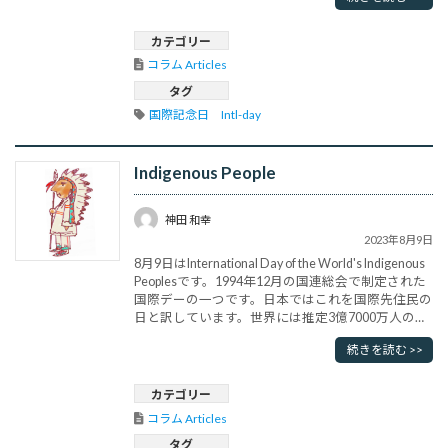
スコンテストの話題があまりでなくなりましたが、
戦後、日本人が初めてミスユニバースになったこと
が大きな話題となり、美女コンテストが盛んにな
カテゴリー
り、今でも地域や･･･
コラム Articles
タグ
国際記念日　Intl-day
Indigenous People
神田 和幸
2023年8月9日
8月9日はInternational Day of the World's Indigenous
Peoplesです。1994年12月の国連総会で制定された
国際デーの一つです。日本ではこれを国際先住民の
日と訳しています。世界には推定3億7000万人の先
住民がおり、90ヵ国に住んでいます。先住民は人
続きを読む >>
権・環境・開発・教育・健康・経済・社会開発など
の分野において問題に直面しています。国際社会
は、先住民の･･･
カテゴリー
コラム Articles
タグ