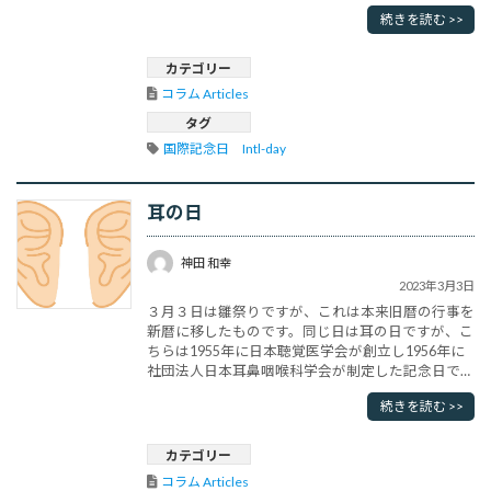
ですが技術革新と解されることが多いようです。新
続きを読む >>
技術と思われがちですが、原義は新しい思い付きや
手法の利用のことで、小さなことでも新しいアイデ
アを利用すればイノベーションです。国連の説明で
カテゴリー
は There ma･･･
コラム Articles
タグ
国際記念日　Intl-day
耳の日
神田 和幸
2023年3月3日
３月３日は雛祭りですが、これは本来旧暦の行事を
新暦に移したものです。同じ日は耳の日ですが、こ
ちらは1955年に日本聴覚医学会が創立し1956年に
社団法人日本耳鼻咽喉科学会が制定した記念日で
す。むろん語呂合わせです。しかしWHOは2018年
続きを読む >>
International Ear Care Day を提唱しました。なぜ３
月３にしたかというと、3という数字の形が耳の形
に似ているから、という理由です。日本の耳･･･
カテゴリー
コラム Articles