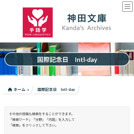
コ
ナ
ン
ビ
テ
ゲ
ン
ー
ツ
シ
へ
ョ
ス
ン
キ
に
ッ
移
プ
動
国際記念日 Intl-day
ホーム
国際記念日 Intl-day
その他の投稿も検索をすることができます。
「検索ワード」「分野」「内容」を入力して
「検索」をクリックして下さい。