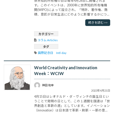
世界知的所有権の日は毎年4月26日に開催されま
す。このイベントは、2000年に世界知的所有権機
関(WIPO)によって設立され、「特許、著作権、商
標、意匠が日常生活にどのように影響するかについ
ての認識を高め」、「創造性と、世界中の経済と社
続きを読む >>
会の発展に対するクリエイターやイノベーターの貢
献を祝う」ことを目的としています。4月26日が世
界知的所有権の日として選ばれたのは、1970年に
カテゴリー
世界知的所有権機関設立･･･
コラム Articles
タグ
国際記念日　Intl-day
World Creativity and Innovation
Week：WCIW
神田 和幸
2023年4月21日
4月15日はレオナルド・ダ・ヴィンチの誕生日とい
うことで発明の日として、この１週間を国連は「世
界創造と革新の週」としています。イノベーション
（innovation）は日本語で革新・刷新・一新の意味