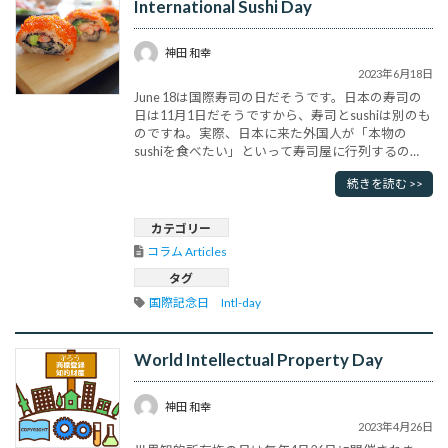
International Sushi Day
神田 和幸
2023年6月18日
June 18は国際寿司の日だそうです。日本の寿司の
日は11月1日だそうですから、寿司とsushiは別のも
のですね。実際、日本に来た外国人が「本物の
sushiを食べたい」といって寿司屋に行列するの
で、寿司とsushiが別物というのは本当です。実
続きを読む >>
際、海外でsushiを食べたことのある人は実感して
いると思います。何も不思議なことではなく、ピザ
とpizzaは違いますし、カレーとcurryも違います。
カテゴリー
料理･･･
コラム Articles
タグ
国際記念日　Intl-day
World Intellectual Property Day
神田 和幸
2023年4月26日