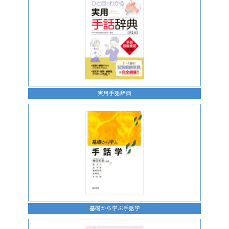
実用手話辞典
基礎から学ぶ手話学