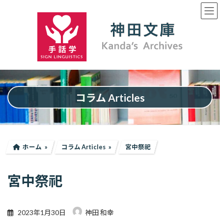
コ
ナ
ン
ビ
テ
ゲ
ン
ー
ツ
シ
へ
ョ
ス
ン
キ
に
ッ
移
プ
動
コラム Articles
ホーム
コラム Articles
宮中祭祀
宮中祭祀
2023年1月30日
神田 和幸