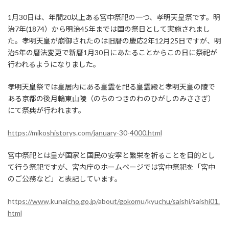
1月30日は、年間20以上ある宮中祭祀の一つ、孝明天皇祭です。明
治7年(1874）から明治45年までは国の祭日として実施されまし
た。孝明天皇が崩御されたのは旧暦の慶応2年12月25日ですが、明
治5年の暦法変更で新暦1月30日にあたることからこの日に祭祀が
行われるようになりました。
孝明天皇祭では皇居内にある皇霊を祀る皇霊殿と孝明天皇の陵で
ある京都の後月輪東山陵（のちのつきのわのひがしのみささぎ）
にて祭典が行われます。
https://mikoshistorys.com/january-30-4000.html
宮中祭祀とは皇が国家と国民の安寧と繁栄を祈ることを目的とし
て行う祭祀ですが、宮内庁のホームページでは宮中祭祀を「宮中
のご公務など」と表記しています。
https://www.kunaicho.go.jp/about/gokomu/kyuchu/saishi/saishi01.
html