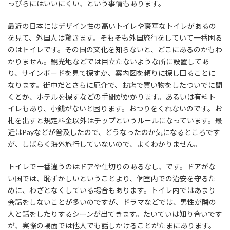
っぴらにはいいにくい、という事情もあります。
最近の日本にはデザイン性の高いトイレや豪華なトイレがあるの
を見て、外国人は驚きます。そもそも外国旅行をしていて一番困る
のはトイレです。その国の文化を知らないと、どこにあるのかもわ
かりません。観光地などでは目立たないような所に設置してあ
り、サインボードを見て探すか、案内図を頼りに探し回ることに
なります。街中だとさらに厄介で、お店で買い物をしたついでに聞
くとか、ホテルを探すなどの手間がかかります。あるいは有料ト
イレもあり、小銭がないと困ります。おつりをくれないのです。お
札を出すと規定料金以外はチップというルールになっています。最
近はPayなどが普及したので、どうなったのか気になるところです
が、しばらく海外旅行していないので、よくわかりません。
トイレで一番違うのはドアや仕切りのあるなし、です。ドアがな
い国では、恥ずかしいということより、個室内での治安を守るた
めに、わざとなくしている場合もあります。トイレ内ではあまり
会話をしないことが多いのですが、ドラマなどでは、男性が隣の
人と話をしたりするシーンが出てきます。たいていは知り合いです
が、実際の場面では他人でも話しかけることがたまにあります。