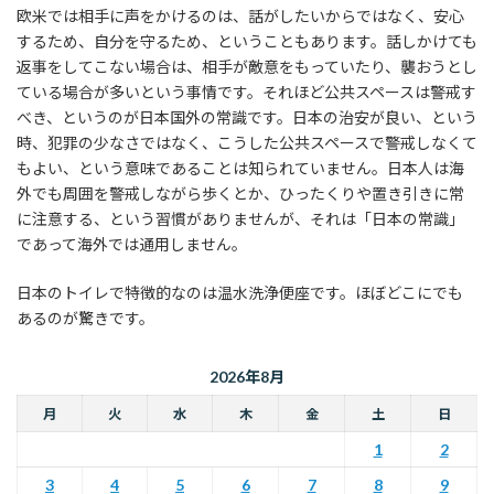
欧米では相手に声をかけるのは、話がしたいからではなく、安心
するため、自分を守るため、ということもあります。話しかけても
返事をしてこない場合は、相手が敵意をもっていたり、襲おうとし
ている場合が多いという事情です。それほど公共スペースは警戒す
べき、というのが日本国外の常識です。日本の治安が良い、という
時、犯罪の少なさではなく、こうした公共スペースで警戒しなくて
もよい、という意味であることは知られていません。日本人は海
外でも周囲を警戒しながら歩くとか、ひったくりや置き引きに常
に注意する、という習慣がありませんが、それは「日本の常識」
であって海外では通用しません。
日本のトイレで特徴的なのは温水洗浄便座です。ほぼどこにでも
あるのが驚きです。
2026年8月
月
火
水
木
金
土
日
1
2
3
4
5
6
7
8
9