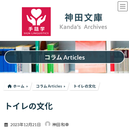
コ
ナ
ン
ビ
テ
ゲ
ン
ー
ツ
シ
へ
ョ
ス
ン
キ
に
ッ
移
プ
動
コラム Articles
ホーム
コラム Articles
トイレの文化
トイレの文化
2023年12月21日
神田 和幸