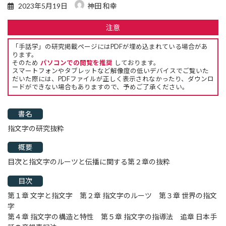
2023年5月19日
神田 和幸
注意
「手話学」の研究掲載ページにはPDFが埋め込まれている場合があ
ります。
そのため
パソコンでの閲覧を推奨
しております。
スマートフォンやタブレットなど解像度の低いデバイスでご覧いた
だいた際には、PDFファイルが正しく表示されなかったり、ダウンロ
ードができない場合もありますので、予めご了承ください。
書名
指文字の研究抜粋
概要
目次と指文字のルーツと伝播に関する第２章の抜粋
目次
第１章 文字と指文字 第２章 指文字のルーツ 第３章 世界の指文
字
第４章 指文字の構造と特性 第５章 指文字の指導法 追章 日本手