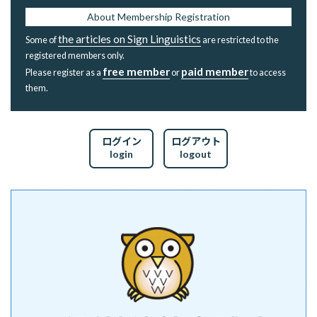
About Membership Registration
the articles on Sign Linguistics
Some of
are restricted to the
registered members only.
free member
paid member
Please register as a
or
to access
them.
ログイン
ログアウト
login
logout