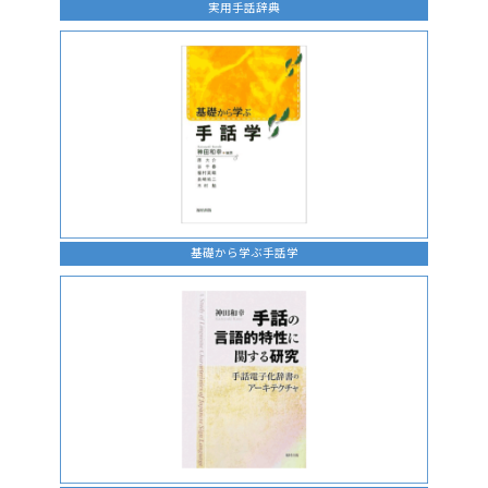
実用手話辞典
基礎から学ぶ手話学