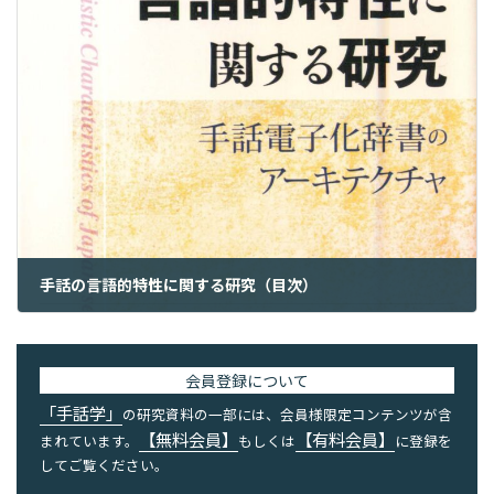
手話の言語的特性に関する研究（目次）
2023年5月20日
会員登録について
「手話学」
の研究資料の一部には、会員様限定コンテンツが含
【無料会員】
【有料会員】
まれています。
もしくは
に登録を
してご覧ください。