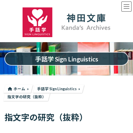
コ
ナ
ン
ビ
テ
ゲ
ン
ー
ツ
シ
へ
ョ
ス
ン
キ
に
ッ
移
プ
動
手話学 Sign Linguistics
ホーム
手話学 Sign Linguistics
指文字の研究（抜粋）
指文字の研究（抜粋）