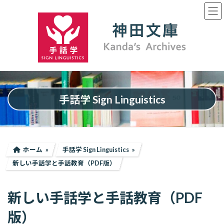
コ
ナ
ン
ビ
テ
ゲ
ン
ー
ツ
シ
へ
ョ
ス
ン
キ
に
ッ
移
プ
動
手話学 Sign Linguistics
ホーム
手話学 Sign Linguistics
新しい手話学と手話教育（PDF版）
新しい手話学と手話教育（PDF
版）