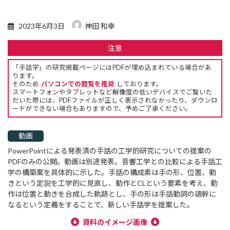
2023年6月3日
神田 和幸
注意
「手話学」の研究掲載ページにはPDFが埋め込まれている場合があ
ります。
そのため
パソコンでの閲覧を推奨
しております。
スマートフォンやタブレットなど解像度の低いデバイスでご覧いた
だいた際には、PDFファイルが正しく表示されなかったり、ダウンロ
ードができない場合もありますので、予めご了承ください。
動画
PowerPointによる発表済の手話の工学的研究についての提案の
PDFのみの公開。動画は別途発表。音響工学との比較による手話工
学の構築案を具体的に示した。手話の構成素は手の形、位置、動
きという定説を工学的に見直し、動作とCLという要素を考え、動
作は位置と動きを合成した軌跡とし、手の形は手話動詞の語幹に
なるという定義をすることで、新しい手話学を提案した。
資料のイメージ画像