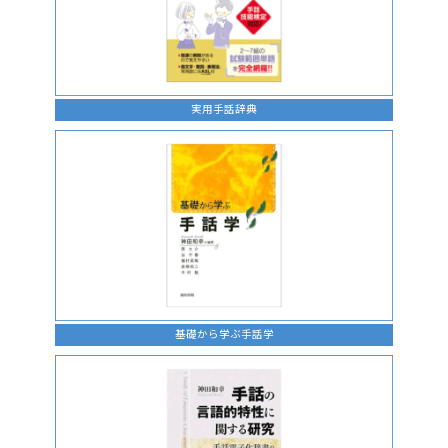
実用手話辞典
基礎から学ぶ手話学