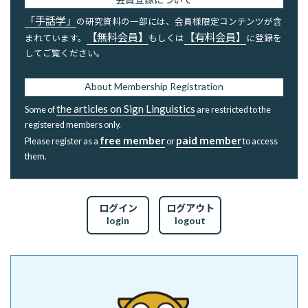
「手話学」
の研究資料の一部には、会員様限定コンテンツが含
【無料会員】
【有料会員】
まれています。
もしくは
に登録を
してご覧ください。
About Membership Registration
the articles on Sign Linguistics
Some of
are restricted to the
registered members only.
free member
paid member
Please register as a
or
to access
them.
ログイン
ログアウト
login
logout