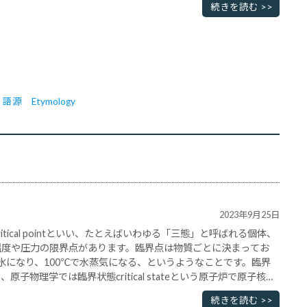
続きを読む >>
語源　Etymology
2023年9月25日
tical pointといい、たとえばいわゆる「三態」と呼ばれる個体、
温度や圧力の限界点があります。臨界点は物質ごとに決まってお
氷になり、100℃で水蒸気になる、というようなことです。臨界
子物理学では臨界状態critical stateという原子炉で原子核分
合で継続していることをいい･･･
続きを読む >>