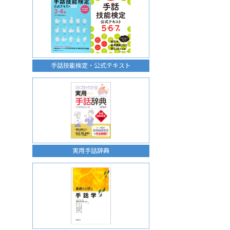
手話技能検定・公式テキスト
実用手話辞典