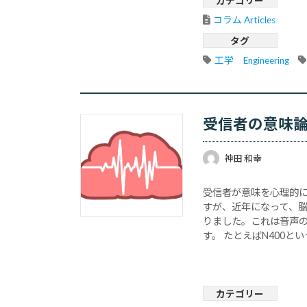
カテゴリー
コラム Articles
タグ
工学　Engineering
受信者の意味
神田 和幸
受信者が意味を心理的
すが、近年になって、
りました。これは音声
す。 たとえばN400
N400とは「N400は、
カテゴリー