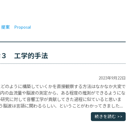
提案　Proposal
論３ 工学的手法
2023年9月22日
にどのように構築していくかを直接観察する方法はなかなか大変で
脳内の血流量や脳波の測定から、ある程度の推測ができるようにな
の研究に対して音響工学が貢献してきた過程に似ていると思いま
という脳波は言語に関わるらしい、ということがわかってきました。
 事象関連電位 （ERP）として知られる脳波における･･･
続きを読む >>