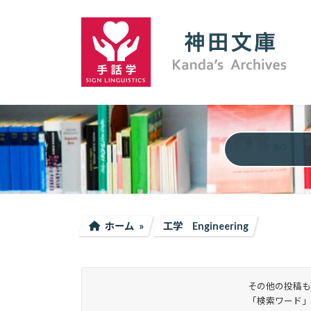
コ
ナ
ン
ビ
テ
ゲ
ン
ー
ツ
シ
へ
ョ
ス
ン
キ
に
ッ
移
プ
動
ホーム
工学 Engineering
その他の投稿も
「検索ワード」