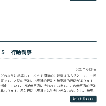
論５ 行動観察
2023年9月24日
にどのように構築していくかを間接的に観察する方法として、一番
観察です。人間の行動には意識的行動と無意識的行動があります
習慣化していて、ほぼ無意識に行われています。この無意識的行動
も異なります。反射行動は意識では制御できないのに対し、無意識
できます。たとえばくしゃみを止めることはほぼ困難ですが、その
続きを読む >>