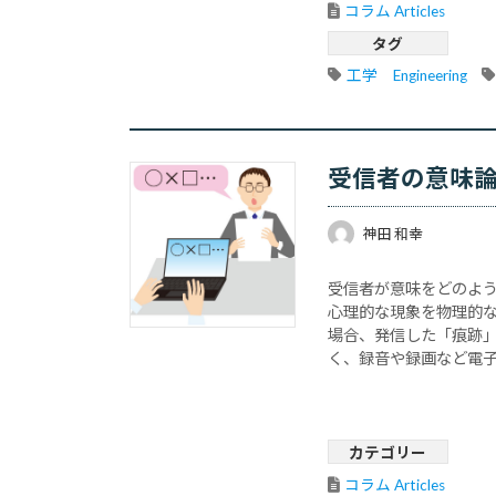
コラム Articles
タグ
工学　Engineering
受信者の意味
神田 和幸
受信者が意味をどのよ
心理的な現象を物理的な
場合、発信した「痕跡
く、録音や録画など電
います。そのため言語
側･･･
カテゴリー
コラム Articles