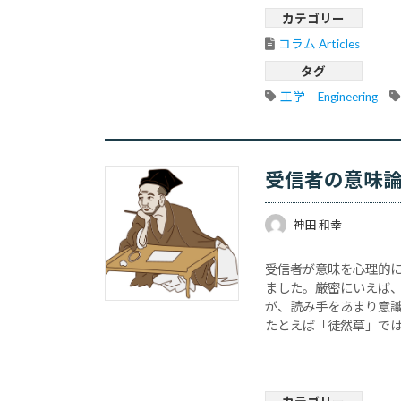
カテゴリー
コラム Articles
タグ
工学　Engineering
受信者の意味
神田 和幸
受信者が意味を心理的
ました。厳密にいえば
が、読み手をあまり意
たとえば「徒然草」で
ば」と書いており、自
い･･･