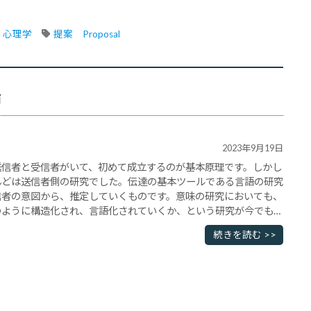
心理学
提案　Proposal
論
2023年9月19日
送信者と受信者がいて、初めて成立するのが基本原理です。しかし
んどは送信者側の研究でした。伝達の基本ツールである言語の研究
信者の意図から、推定していくものです。意味の研究においても、
のように構造化され、言語化されていくか、という研究が今でも主
 speaker-hearerという理想状態を想･･･
続きを読む >>