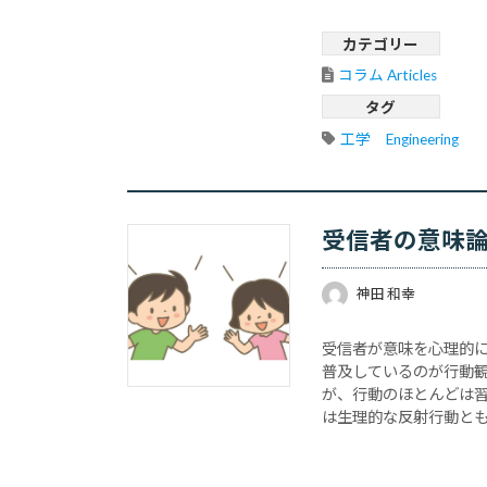
カテゴリー
コラム Articles
タグ
工学　Engineering
受信者の意味
神田 和幸
受信者が意味を心理的
普及しているのが行動
が、行動のほとんどは
は生理的な反射行動と
行動はある程度、制御
時･･･