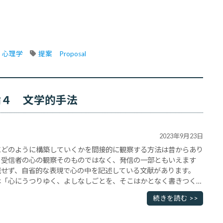
心理学
提案　Proposal
論４ 文学的手法
2023年9月23日
にどのように構築していくかを間接的に観察する方法は昔からあり
、受信者の心の観察そのものではなく、発信の一部ともいえます
識せず、自省的な表現で心の中を記述している文献があります。
は「心にうつりゆく、よしなしごとを、そこはかとなく書きつくれ
分の心の中の動きを観察して、記述しよう、ということを宣言して
続きを読む >>