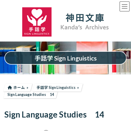
コ
ナ
ン
ビ
テ
ゲ
ン
ー
ツ
シ
へ
ョ
ス
ン
キ
に
ッ
移
プ
動
手話学 Sign Linguistics
ホーム
手話学 Sign Linguistics
Sign Language Studies 14
Sign Language Studies 14