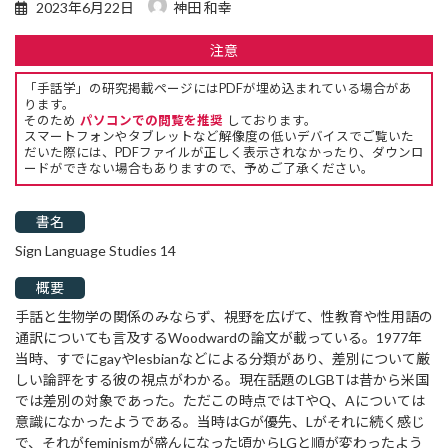
2023年6月22日
神田 和幸
注意
「手話学」の研究掲載ページにはPDFが埋め込まれている場合があ
ります。
そのため
パソコンでの閲覧を推奨
しております。
スマートフォンやタブレットなど解像度の低いデバイスでご覧いた
だいた際には、PDFファイルが正しく表示されなかったり、ダウンロ
ードができない場合もありますので、予めご了承ください。
書名
Sign Language Studies 14
概要
手話と生物学の関係のみならず、視野を広げて、性教育や性用語の
通訳についても言及するWoodwardの論文が載っている。1977年
当時、すでにgayやlesbianなどによる分類があり、差別について厳
しい論評をする彼の視点がわかる。現在話題のLGBTは昔から米国
では差別の対象であった。ただこの時点ではTやQ、Aについては
意識になかったようである。当時はGが優先、Lがそれに続く感じ
で、それがfeminismが盛んになった頃からLGと順が変わったよう