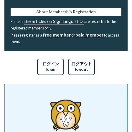
About Membership Registration
the articles on Sign Linguistics
Some of
are restricted to the
registered members only.
free member
paid member
Please register as a
or
to access
them.
ログイン
ログアウト
login
logout