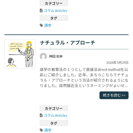
とも示します。 似たような混ぜ合わせ方ですが、
カテゴリー
mixingとは、均質な混･･･
コラム Articles
タグ
語学
ナチュラル・アプローチ
神田 和幸
2024年5月29日
語学の教育法の１つとして直接法direct methodを以
前にご紹介しました。近年、あちらこちらでナチュ
ラル・アプローチという方法が紹介されるようにな
りました。自然接近法というネーミングがよいせい
か、好感をもって受け入れられているようですが、
続きを読む >>
誤解と言うか拡大解釈もなされているようです。そ
もそもナチュラル・アプローチは直接法の発展形と
いうことをどのくらい理解されているのか疑問で
カテゴリー
す。なにが「自然」か･･･
コラム Articles
タグ
語学