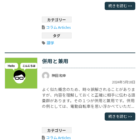
たりしますから、方言同士の言語接触ということに
続きを読む >>
なります。旅にでれば、必ずその地方の方言と接触
します。日本国内ではこの程度の違いが日常的です
が、諸外国では民族の違う人同士の接触が日常的な
カテゴリー
ので、異言語の言語接触が起こりま･･･
コラム Articles
タグ
語学
併用と兼用
神田 和幸
2024年5月18日
よく似た概念のため、時々誤解されることがありま
すが、内容を理解しておくと正確に相手に伝わる語
彙群があります。その１つが併用と兼用です。併用
の例としては、電動自転車を思い浮かべていただく
とわかりやすいと思います。坂道などでは人力と電
続きを読む >>
動モーターが「併用」されます。一方、兼用の例と
しては、最近の傘には雨の時に雨傘、晴れた日は日
傘と「兼用」できます。併用も兼用も２つのものを
カテゴリー
利用することは共通ですが、「使い･･･
コラム Articles