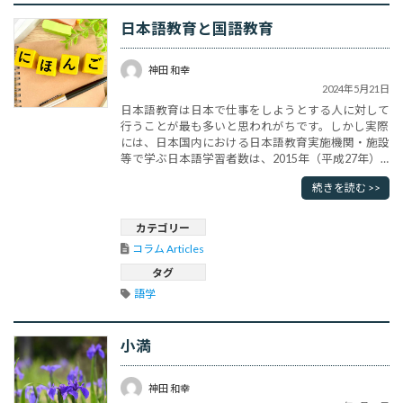
日本語教育と国語教育
神田 和幸
2024年5月21日
日本語教育は日本で仕事をしようとする人に対して
行うことが最も多いと思われがちです。しかし実際
には、日本国内における日本語教育実施機関・施設
等で学ぶ日本語学習者数は、2015年（平成27年）
11月現在、19万人なのに対し、世界全体の日本語
続きを読む >>
学習者数は同年現在で約365万人となっていて、約
20倍です。順位としては１位中華人民共和国
953,283人、２位インドネシア745,125人、3位大韓
カテゴリー
民国556,2･･･
コラム Articles
タグ
語学
小満
神田 和幸