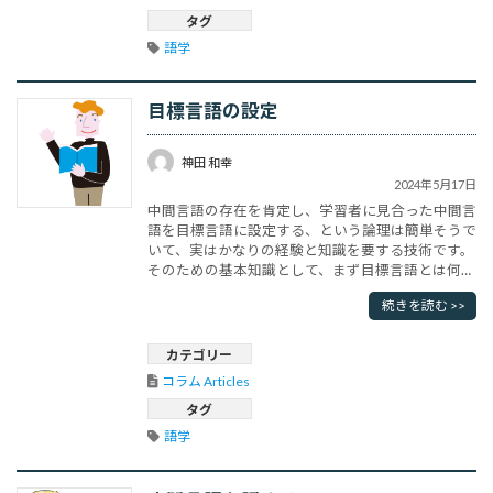
タグ
語学
目標言語の設定
神田 和幸
2024年5月17日
中間言語の存在を肯定し、学習者に見合った中間言
語を目標言語に設定する、という論理は簡単そうで
いて、実はかなりの経験と知識を要する技術です。
そのための基本知識として、まず目標言語とは何か
を考えなくてはなりません。よくある間違いに、母
続きを読む >>
語話者の言語を目標とする設定です。いわゆるネイ
ティブ崇拝論です。当然のことですが、母語話者は
自分がどのような過程を経て、その言語を学習した
カテゴリー
のかわかっていません。「自然に」･･･
コラム Articles
タグ
語学