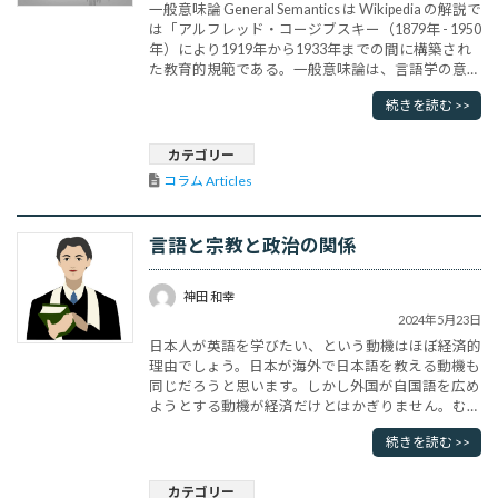
一般意味論 General Semantics は Wikipedia の解説で
は「アルフレッド・コージブスキー（1879年 - 1950
年）により1919年から1933年までの間に構築され
た教育的規範である。一般意味論は、言語学の意味
論とは全く異なる」となっています。そしてコージ
続きを読む >>
ブスキーについてのみ解説しています。しかし言語
学の世界で一般意味論が有名になったのはS.I.ハヤ
カワによるところが大き･･･
カテゴリー
コラム Articles
言語と宗教と政治の関係
神田 和幸
2024年5月23日
日本人が英語を学びたい、という動機はほぼ経済的
理由でしょう。日本が海外で日本語を教える動機も
同じだろうと思います。しかし外国が自国語を広め
ようとする動機が経済だけとはかぎりません。むし
ろ政治的動機とか宗教的動機の方が大きい場合が多
続きを読む >>
いのです。安土桃山時代以降に日本にやってきた外
国人はポルトガル人、スペイン人の宣教師であり、
キリスト教の普及が最大の目的でした。事実、キリ
カテゴリー