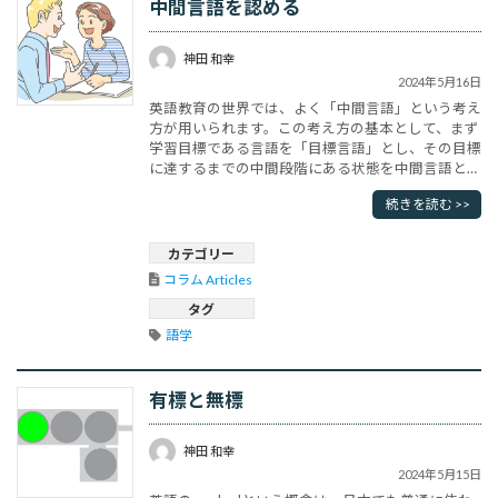
中間言語を認める
神田 和幸
2024年5月16日
英語教育の世界では、よく「中間言語」という考え
方が用いられます。この考え方の基本として、まず
学習目標である言語を「目標言語」とし、その目標
に達するまでの中間段階にある状態を中間言語とす
るのです。かなり漠然とした定義なので、どこから
続きを読む >>
どこまでが中間なのか、いつも議論になります。極
論をすれば、１単語でも覚えたら中間なのか、目標
言語にかなり近づいていないといけないのか、その
カテゴリー
近づいたと判断する判断材料と判断･･･
コラム Articles
タグ
語学
有標と無標
神田 和幸
2024年5月15日