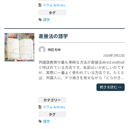
シタンの増加は社会変革にもつなが･･･
コラム Articles
タグ
語学
直接法の語学
神田 和幸
2024年5月22日
外国語教育の最も単純な方法が直接法direct method
と呼ばれている方法です。名前はいかめしいのです
が、実際に一番よく使われている方法です。たとえ
ば、外国人に、ドラ焼きを見せながら「どらやき」
と教える方法です。目の前に現物があるので、一番
続きを読む >>
印象に残りやすいのです。語学というと、教室で習
うもの、という固定観念が強いのですが、これも立
派な語学です。一緒に料理をしながら、ひとつひと
カテゴリー
つ名前を教えてもら･･･
コラム Articles
タグ
語学