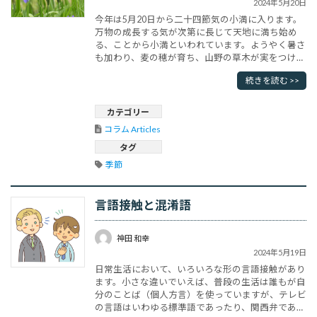
2024年5月20日
今年は5月20日から二十四節気の小満に入ります。
万物の成長する気が次第に長じて天地に満ち始め
る、ことから小満といわれています。ようやく暑さ
も加わり、麦の穂が育ち、山野の草木が実をつけ始
め、紅花が盛んに咲き乱れます。また梅の実がな
続きを読む >>
り、西日本では、走り梅雨がみられる頃です。田植
えの準備を始める頃でもあります。走り梅雨という
のは本格的な梅雨に入る前のぐずつく天候のこと
カテゴリー
で、この後晴れた日が続き、その後本格･･･
コラム Articles
タグ
季節
言語接触と混淆語
神田 和幸
2024年5月19日
日常生活において、いろいろな形の言語接触があり
ます。小さな違いでいえば、普段の生活は誰もが自
分のことば（個人方言）を使っていますが、テレビ
の言語はいわゆる標準語であったり、関西弁であっ