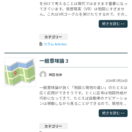
を分けて考えることは現代ではますます重要になっ
てきています。仮想現実（VR）は地図にすぎませ
ん。これはVRゴーグルを架けたりするので、その
時点で現実との違いを認識しやすいのですが、テレ
続きを読む >>
ビやSNSによる情報は現実との境が曖昧であり、誤
認されやすい性質を持っています。捏造というのは
まったく現地が存在しない架空の地図なのですが、
カテゴリー
昔からある「宝を隠した地図」の･･･
コラム Articles
一般意味論 3
神田 和幸
2024年5月26日
一般意味論が説く「地図と現地の違い」のたとえは
広く応用ができそうです。とくに近年は地図作成が
巧妙になってきて、たとえば自動車のナビゲーショ
ンは移動しながら見ることができるので、現地を示
しているような錯覚をもたせます。しかしスマート
続きを読む >>
フォンの地図アプリを見ながら現地を歩いてみる
と、案外不便なことを経験します。方向が違うと近
づいているつもりで、遠ざかっている、といった地
カテゴリー
図と現地の差を経験することになりま･･･