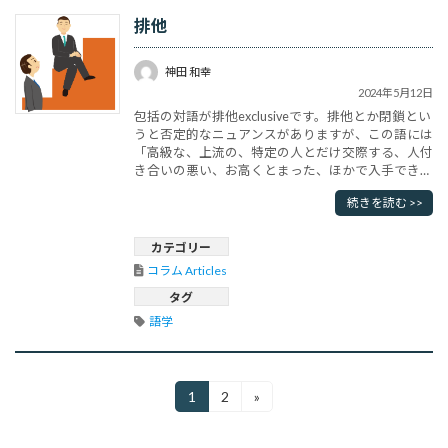
排他
神田 和幸
2024年5月12日
包括の対語が排他exclusiveです。排他とか閉鎖とい
うと否定的なニュアンスがありますが、この語には
「高級な、上流の、特定の人とだけ交際する、人付
き合いの悪い、お高くとまった、ほかで入手できな
い、高級品を扱う」といった意味もあり、副詞にし
続きを読む >>
てexclusivelyというと「もっぱら、独占的に」とい
った意味になります。他を排除する、ということ
は、優位的な地位を確保することになるわけです。
カテゴリー
英語では独自･･･
コラム Articles
タグ
語学
投
1
2
»
固
固
定
定
稿
ペ
ペ