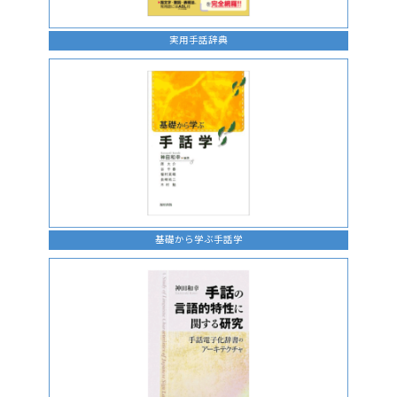
実用手話辞典
基礎から学ぶ手話学