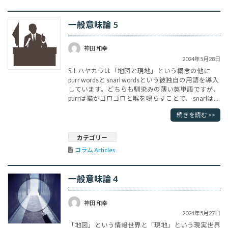
一般意味論 5
神田 和幸
2024年5月28日
S. I. ハヤカワは「地図と現地」という概念の他に
purr wordsと snarl wordsという彼独自の用語を導入
しています。どちらも馴染みの薄い英単語ですが、
purrは猫がゴロゴロと喉を鳴らすことで、 snarlは犬
が歯をむき出してうなることです。ハヤカワはpurr
続きを読む >>
wordsを好きなものへの反応、反対に嫌いなものへ
の反応をsnarl wordsと呼びました。具体的には社会
的な現象に対す･･･
カテゴリー
コラム Articles
一般意味論 4
神田 和幸
2024年5月27日
「地図」という情報世界と「現地」という現実世界