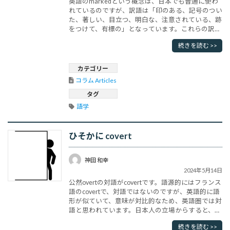
英語のmarkedという概念は、日本でも普通に使わ
れているのですが、訳語は「印のある、記号のつい
た、著しい、目立つ、明白な、注意されている、跡
をつけて、有標の」となっています。これらの訳を
眺めて、どういう概念なのか、なかなかわかりにく
続きを読む >>
いと思います。「注目されている」というのが一
番、英語のニュアンスに近いと思っています。たと
えば交通の信号機を思い浮かべてください。普通は
カテゴリー
赤、黄、緑の３色で、どのランプ･･･
コラム Articles
タグ
語学
ひそかに covert
神田 和幸
2024年5月14日
公然overtの対語がcovertです。語源的にはフランス
語のcovertで、対語ではないのですが、英語的に語
形が似ていて、意味が対比的なため、英語圏では対
語と思われています。日本人の立場からすると、語
源はともなく、音が似ているので、対語として覚え
続きを読む >>
るのが便利かもしれません。Covertは「秘密の、隠