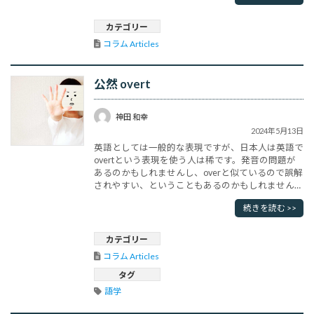
された、内密の、こっそりした」という意味の形容
詞です。狩の獲物が隠れている下生えや藪などの隠
カテゴリー
れ場所を･･･
コラム Articles
公然 overt
神田 和幸
2024年5月13日
英語としては一般的な表現ですが、日本人は英語で
overtという表現を使う人は稀です。発音の問題が
あるのかもしれませんし、overと似ているので誤解
されやすい、ということもあるのかもしれません。
逆にいえば、聞き取り間違いがあるのかもしれませ
続きを読む >>
ん。「公然と、あからさまな、あらわな、明示的」
と訳されています。抽象的な概念ですので、実際の
英語表現を見てみましょう。表現の例としては、an
カテゴリー
overt act（･･･
コラム Articles
タグ
語学