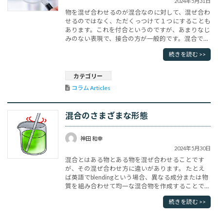
2024年5月31日
物を混ぜ合わせるのが混合なのに対して、混ぜ合わ
せるのではなく、ただくっつけて１つにすることも
あります。これを付合というのですが、あまりなじ
みのない表現で、接合の方が一般的です。混合では
１つになって元に戻すのは面倒なのですが、接合は
続きを読む >>
物の形は元のままなので、簡単にはがして元に戻す
ことができます。役所や政治などの作業に突合（と
つごう）というのがよく行われます。ある書類と書
カテゴリー
類を突き合わせて比較することをい･･･
コラム Articles
混合のさまざまな形態
神田 和幸
2024年5月30日
混合とはある物とある物を混ぜ合わせることです
が、その混ぜ合わせ方に違いがあります。 たとえ
ば英語でblendingという場合、異なる成分または物
質を組み合わせて均一な混合物を作成することで、
そのプロセスも含みます。たとえば色を混ぜ合わせ
続きを読む >>
て新しい色合いや色相を作成する場合などですが、
コーヒー豆などを混ぜ合わせてコーヒーを淹れるこ