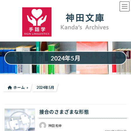
コ
ナ
ン
ビ
テ
ゲ
ン
ー
ツ
シ
へ
ョ
ス
ン
キ
に
ッ
移
プ
動
2024年5月
ホーム
2024年5月
接合のさまざまな形態
神田 和幸