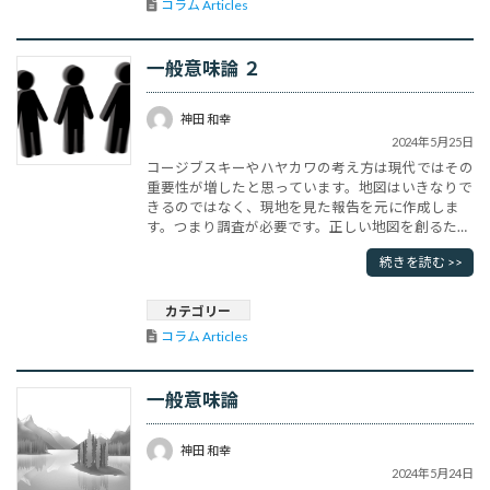
コラム Articles
一般意味論 ２
神田 和幸
2024年5月25日
コージブスキーやハヤカワの考え方は現代ではその
重要性が増したと思っています。地図はいきなりで
きるのではなく、現地を見た報告を元に作成しま
す。つまり調査が必要です。正しい地図を創るため
には、調査報告が正しいかどうかを見極める能力が
続きを読む >>
必要です。調査者は当然、主観に基づいて報告をし
ますから、たとえ写真や動画による報告であって
も、当然現実からの「切り取り」であって、そこに
カテゴリー
主観が入ります。現実をみて間違った報･･･
コラム Articles
一般意味論
神田 和幸
2024年5月24日